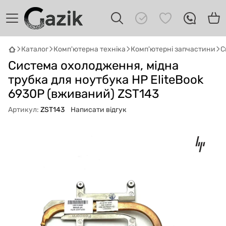
Каталог
Комп'ютерна техніка
Комп'ютерні запчастини
С
GAZIK
AI
Система охолодження, мідна
Онлайн · пошук техніки
трубка для ноутбука HP EliteBook
6930P (вживаний) ZST143
Привіт! 👋 Я Gazik AI — допоможу
підібрати вживану комп'ютерну техніку.
Артикул:
ZST143
Написати відгук
Що шукаєш?