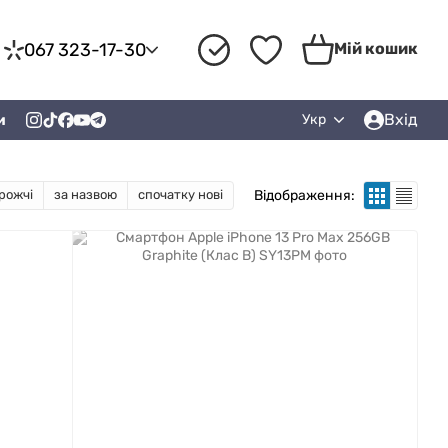
067 323-17-30
Мій кошик
Вхід
и
Укр
Відображення:
рожчі
за назвою
спочатку нові