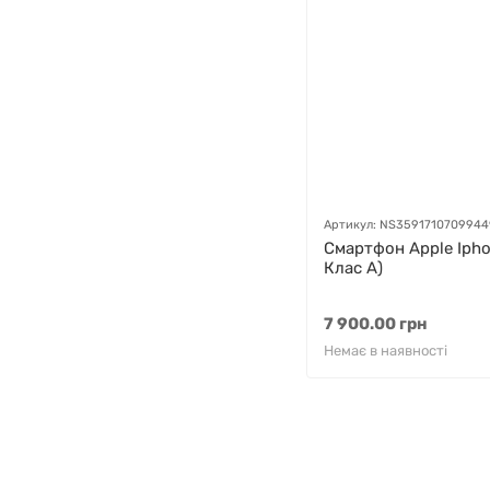
Артикул: NS3591710709944
Смартфон Apple Iphon
GAZIK
AI
Клас A)
Онлайн · пошук техніки
7 900.00 грн
Привіт! 👋 Я Gazik AI — допоможу
Немає в наявності
підібрати вживану комп'ютерну
техніку. Що шукаєш?