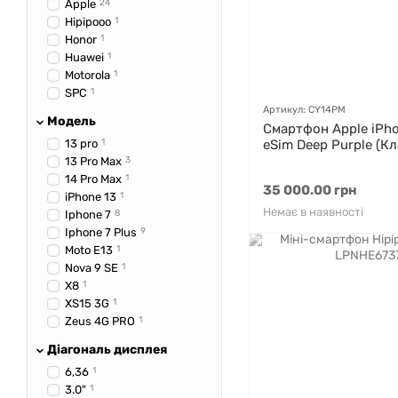
Apple
24
Hipipooo
1
Honor
1
Huawei
1
Motorola
1
SPC
1
Артикул: CY14PM
Модель
Смартфон Apple iPho
13 pro
1
eSim Deep Purple (Кл
13 Pro Max
3
14 Pro Max
1
35 000.00 грн
iPhone 13
1
Немає в наявності
Iphone 7
8
Iphone 7 Plus
9
Moto E13
1
Nova 9 SE
1
X8
1
XS15 3G
1
Zeus 4G PRO
1
Діагональ дисплея
6,36
1
3.0"
1