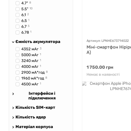
4.7"
8
5.5"
10
6,1
2
6,5
1
6,7
5
6,78
1
Артикул: LPNHE673714022
Ємність акумулятора
Міні-смартфон Hipip
4352 мАг
3
A)
5000 мАг
1
3240 мАг
1
4000 мАг
1
1 750.00 грн
2900 мА*год
8
Немає в наявності
1960 мА*год
8
4500 мАг
1
Інтерфейси і
підключення
Кількість SIM-карт
Кількість ядер
Матеріал корпуса