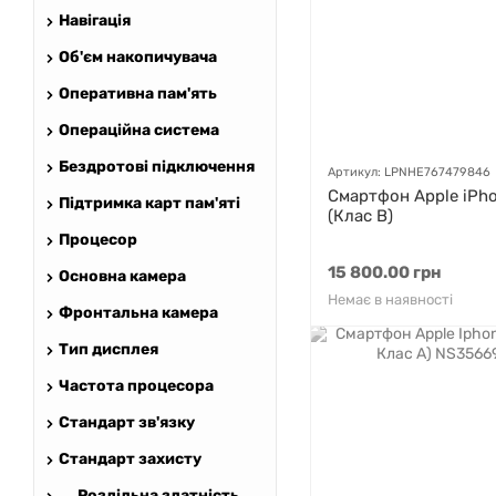
Навігація
Об'єм накопичувача
Оперативна пам'ять
Операційна система
Бездротові підключення
Артикул: LPNHE767479846
Смартфон Apple iPho
Підтримка карт пам'яті
(Клас B)
Процесор
15 800.00 грн
Основна камера
Немає в наявності
Фронтальна камера
Тип дисплея
Частота процесора
Стандарт зв'язку
Стандарт захисту
Роздільна здатність