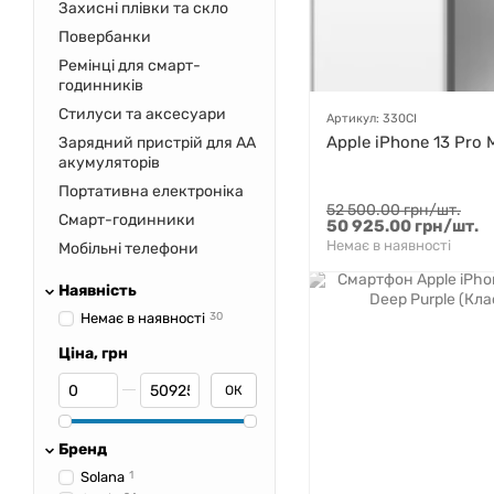
Захисні плівки та скло
Повербанки
Ремінці для смарт-
годинників
Стилуси та аксесуари
Артикул: 330CI
Apple iPhone 13 Pro 
Зарядний пристрій для AA
акумуляторів
Портативна електроніка
52 500.00 грн/шт.
Смарт-годинники
50 925.00 грн/шт.
Немає в наявності
Мобільні телефони
Наявність
Немає в наявності
30
Ціна, грн
Від Ціна, грн
До Ціна, грн
ОК
Бренд
Solana
1