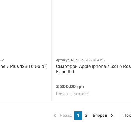
92
Артикул: NS355337080704718
e 7 Plus 128 Гб Gold (
Смартфон Apple Iphone 7 32 Гб Ros
Клас A-)
3 800.00 грн
Немає в наявності
Назад
1
2
Вперед
Пок