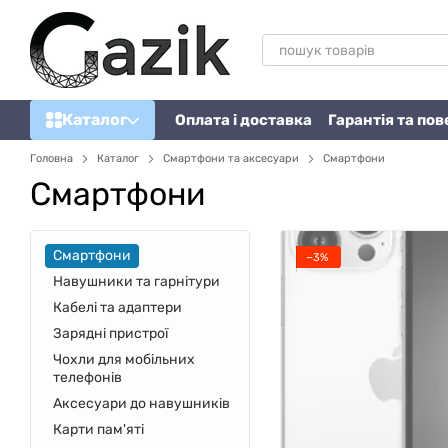
Перейти до основного контенту
Каталог
Оплата і доставка
Гарантія та по
Головна
Каталог
Смартфони та аксесуари
Смартфони
Смартфони
Смартфони
−3%
Навушники та гарнітури
Кабелі та адаптери
Зарядні пристрої
Чохли для мобільних
телефонів
Аксесуари до навушників
Карти пам'яті