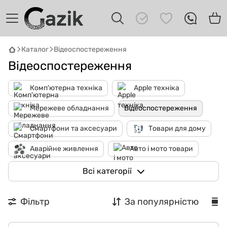
Каталог
Відеоспостереження
Відеоспостереження
Комп'ютерна техніка
Apple техніка
Мережеве обладнання
Відеоспостереження
GAZIK
AI
Смартфони та аксесуари
Товари для дому
Онлайн · пошук техніки
Аварійне живлення
Авто і мото товари
Привіт! 👋 Я Gazik AI — допоможу
Бавовна-Експрес
Всі категорії
підібрати вживану комп'ютерну техніку.
Що шукаєш?
Фільтр
За популярністю