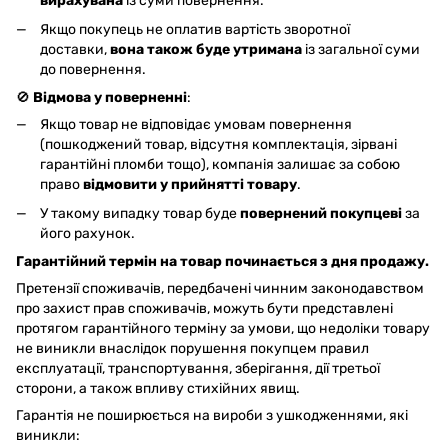
вирахувана
із суми повернення.
Якщо покупець не оплатив вартість зворотної
доставки,
вона також буде утримана
із загальної суми
до повернення.
🚫
Відмова у поверненні
:
Якщо товар не відповідає умовам повернення
(пошкоджений товар, відсутня комплектація, зірвані
гарантійні пломби тощо), компанія залишає за собою
право
відмовити у прийнятті товару
.
У такому випадку товар буде
повернений покупцеві
за
його рахунок.
Гарантійний термін на товар починається з дня продажу.
Претензії споживачів, передбачені чинним законодавством
про захист прав споживачів, можуть бути представлені
протягом гарантійного терміну за умови, що недоліки товару
не виникли внаслідок порушення покупцем правил
експлуатації, транспортування, зберігання, дії третьої
сторони, а також впливу стихійних явищ.
Гарантія не поширюється на вироби з ушкодженнями, які
виникли: