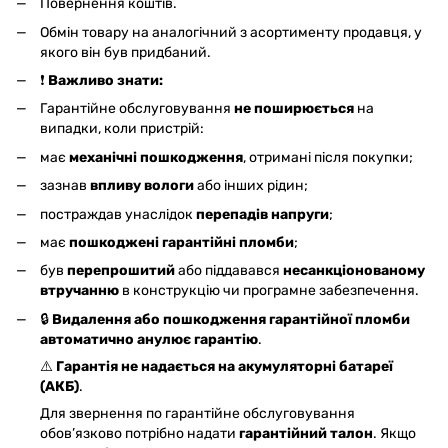
Повернення коштів.
Обмін товару на аналогічний з асортименту продавця, у
якого він був придбаний.
❗
Важливо знати:
Гарантійне обслуговування
не поширюється
на
випадки, коли пристрій:
має
механічні пошкодження
, отримані після покупки;
зазнав
впливу вологи
або інших рідин;
постраждав унаслідок
перепадів напруги
;
має
пошкоджені гарантійні пломби
;
був
перепрошитий
або піддавався
несанкціонованому
втручанню
в конструкцію чи програмне забезпечення.
🔒
Видалення або пошкодження гарантійної пломби
автоматично анулює гарантію
.
⚠️
Гарантія не надається на акумуляторні батареї
(АКБ)
.
Для звернення по гарантійне обслуговування
обов’язково потрібно надати
гарантійний талон
. Якщо