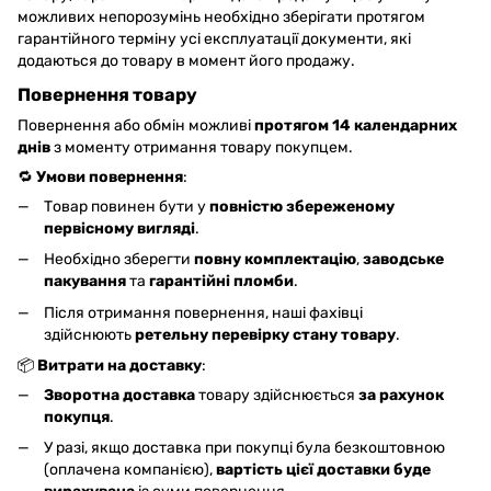
можливих непорозумінь необхідно зберігати протягом
гарантійного терміну усі експлуатації документи, які
додаються до товару в момент його продажу.
Повернення товару
Повернення або обмін можливі
протягом 14 календарних
днів
з моменту отримання товару покупцем.
🔁
Умови повернення
:
Товар повинен бути у
повністю збереженому
первісному вигляді
.
Необхідно зберегти
повну комплектацію
,
заводське
пакування
та
гарантійні пломби
.
Після отримання повернення, наші фахівці
здійснюють
ретельну перевірку стану товару
.
📦
Витрати на доставку
:
Зворотна доставка
товару здійснюється
за рахунок
покупця
.
У разі, якщо доставка при покупці була безкоштовною
(оплачена компанією),
вартість цієї доставки буде