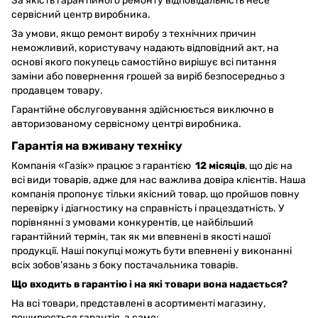
За якість гарантійного ремонту відповідальність несе
сервісний центр виробника.
За умови, якщо ремонт виробу з технічних причин
неможливий, користувачу надають відповідний акт, на
основі якого покупець самостійно вирішує всі питання
заміни або повернення грошей за виріб безпосередньо з
продавцем товару.
Гарантійне обслуговування здійснюється виключно в
авторизованому сервісному центрі виробника.
Гарантія на вживану техніку
Компанія «Газік» працює з гарантією
12 місяців
, що діє на
всі види товарів, адже для нас важлива довіра клієнтів. Наша
компанія пропонує тільки якісний товар, що пройшов повну
перевірку і діагностику на справність і працездатність. У
порівнянні з умовами конкурентів, це найбільший
гарантійний термін, так як ми впевнені в якості нашої
продукції. Наші покупці можуть бути впевнені у виконанні
всіх зобов’язань з боку постачальника товарів.
Що входить в гарантію і на які товари вона надається?
На всі товари, представлені в асортименті магазину,
поширюється гарантія, а саме: