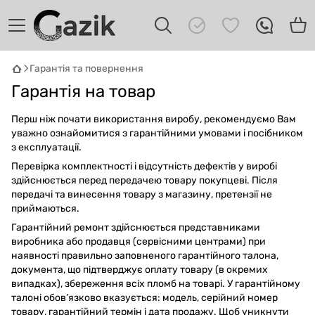
Гарантія та повернення
GAZIK
AI
Гарантія на товар
Онлайн · пошук техніки
Перш ніж почати використання виробу, рекомендуємо Вам
уважно ознайомитися з гарантійними умовами і посібником
Привіт! 👋 Я Gazik AI — допоможу
з експлуатації.
підібрати вживану комп'ютерну техніку.
Перевірка комплектності і відсутність дефектів у виробі
Що шукаєш?
здійснюється перед передачею товару покупцеві. Після
передачі та винесення товару з магазину, претензії не
приймаються.
Гарантійний ремонт здійснюється представниками
виробника або продавця (сервісними центрами) при
наявності правильно заповненого гарантійного талона,
документа, що підтверджує оплату товару (в окремих
випадках), збереження всіх пломб на товарі. У гарантійному
талоні обов’язково вказується: модель, серійний номер
товару, гарантійний термін і дата продажу. Щоб уникнути