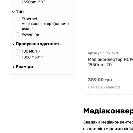
1550nm-20
1
Тип
Ethernet
медіаконвертери(одномо
дові)
8
Powerline
1
Пропускна здатність
100 Мбіт
5
Артикул: 10672981
1000 Мбіт
4
Медіаконвертер RCI
1550nm-20
Розміри
389.00 грн
Немає в наявності
Медіаконвер
Завдяки медіаконвентер
взаємодії з мідними лін