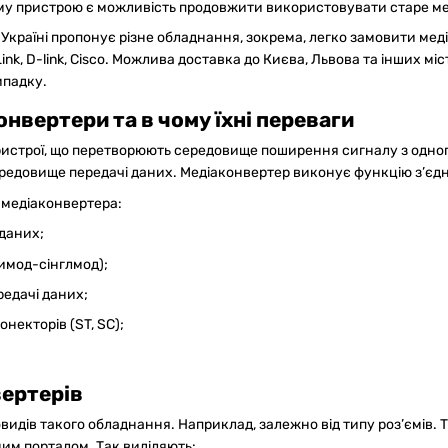
ому пристрою є можливість продовжити використовувати старе ме
Україні пропонує різне обладнання, зокрема, легко замовити мед
ink, D-link, Cisco. Можлива доставка до Києва, Львова та інших м
ипадку.
нвертери та в чому їхні переваги
ристрої, що перетворюють середовище поширення сигналу з одно
редовище передачі даних. Медіаконвертер виконує функцію з’єдн
медіаконвертера:
даних;
имод-сінглмод);
редачі даних;
онекторів (ST, SC);
вертерів
овидів такого обладнання. Наприклад, залежно від типу роз’ємів.
им порталом. Так виділяють: