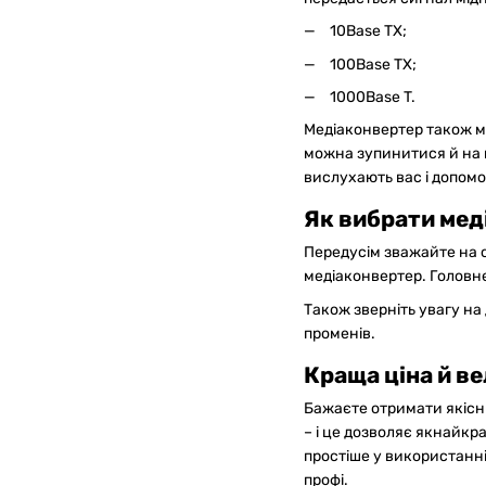
10Base TX;
100Base TX;
1000Base T.
Медіаконвертер також мо
можна зупинитися й на н
вислухають вас і допом
Як вибрати мед
Передусім зважайте на 
медіаконвертер. Головн
Також зверніть увагу на
променів.
Краща ціна й ве
Бажаєте отримати якісни
GAZIK
AI
– і це дозволяє якнайк
Онлайн · пошук техніки
простіше у використанні.
профі.