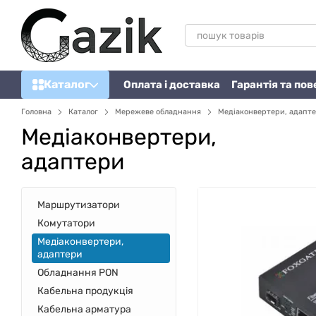
Перейти до основного контенту
Каталог
Оплата і доставка
Гарантія та по
Головна
Каталог
Мережеве обладнання
Медіаконвертери, адапт
Медіаконвертери,
адаптери
Маршрутизатори
Комутатори
Медіаконвертери,
адаптери
Обладнання PON
Кабельна продукція
Кабельна арматура