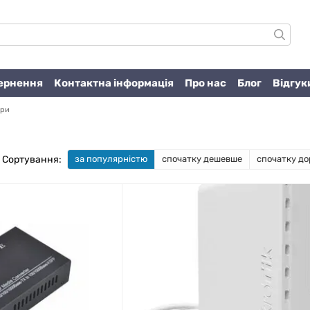
вернення
Контактна інформація
Про нас
Блог
Відгук
ери
Сортування:
за популярністю
спочатку дешевше
спочатку до