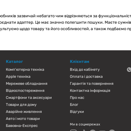
робників зазвичай небагато чим відрізняються за функціональністю
оєднати адаптер. Це має значно полегшити пошуки. Маєте сумнів
льтуємо щодо товару та його особливостей, а також подбаємо про 
Каталог
Клієнтам
Комп'ютерна техніка
Вхід до кабінету
Apple техніка
Оплата і доставка
Мережеве обладнання
Гарантія та повернення
Відеоспостереження
Контактна інформація
Смартфони та аксесуари
Про нас
Товари для дому
Блог
Аварійне живлення
Відгуки
Авто і мото товари
Ми в соцмережах
Бавовна-Експрес