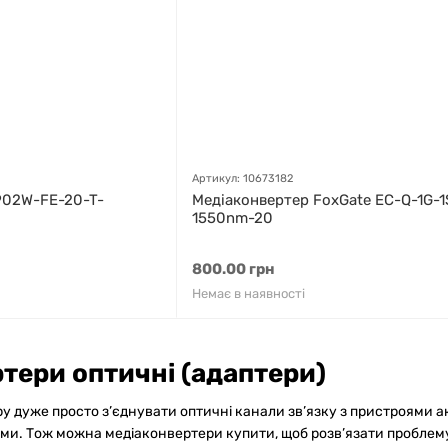
Артикул: 10673182
902W-FE-20-T-
Медіаконвертер FoxGate EC-Q-1G-
1550nm-20
800.00 грн
Немає в наявності
тери оптичні (адаптери)
у дуже просто з’єднувати оптичні канали зв’язку з пристроями а
іями. Тож можна медіаконвертери купити, щоб розв’язати проблему