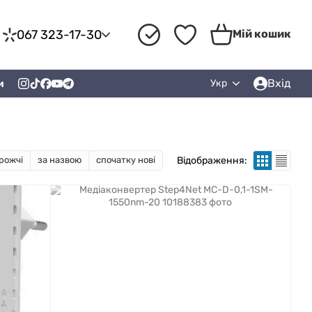
067 323-17-30
Мій кошик
Вхід
и
Укр
Відображення:
рожчі
за назвою
спочатку нові