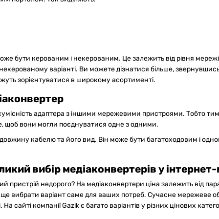
же бути керованим і некерованим. Це залежить від рівня мережі.
екерованому варіанті. Ви можете дізнатися більше, звернувшись
ожуть зорієнтуватися в широкому асортименті.
іаконвертер
сумісність адаптера з іншими мережевими пристроями. Тобто тим
е, щоб вони могли поєднуватися одне з одними.
 довжину кабелю та його вид. Він може бути багатоходовим і одно
ликий вибір медіаконвертерів у інтернет-
й пристрій недорого? На медіаконвертери ціна залежить від пара
раще вибрати варіант саме для ваших потреб. Сучасне мережеве 
 На сайті компанії Gazik є багато варіантів у різних цінових кат