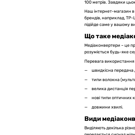
100 метрів. Завдяки ць
Наш інтернет-магазин в 
брендів, наприклад, TP-L
підійде саме у вашому в
Що таке медіако
Медіаконвертери – це п
розуміється будь-яке се
Перевага використання 
швидкісна передача 
типи волокна (мульт
велика дистанція пе
нові типи оптичних к
довжини хвилі.
Види медіакон
Виділяють декілька різн
передається сигнал мідн