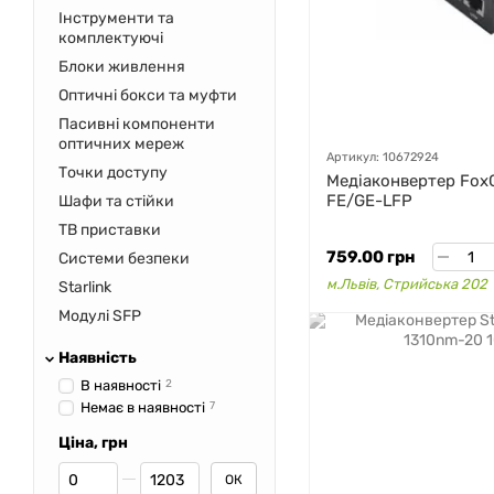
Інструменти та
комплектуючі
Блоки живлення
Оптичні бокси та муфти
Пасивні компоненти
оптичних мереж
Артикул: 10672924
Точки доступу
Медіаконвертер Fox
FE/GE-LFP
Шафи та стійки
ТВ приставки
759.00 грн
Системи безпеки
м.Львів, Стрийська 202
Starlink
Модулі SFP
Наявність
В наявності
2
Немає в наявності
7
Ціна, грн
Від Ціна, грн
До Ціна, грн
ОК