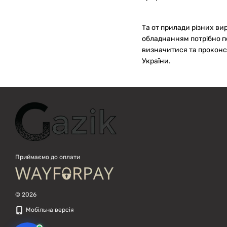
Привіт! 👋 Я Gazik AI — допоможу
підібрати вживану комп'ютерну
техніку. Що шукаєш?
Та от прилади різних ви
обладнанням потрібно п
визначитися та проконсу
України.
Приймаємо до оплати
© 2026
Мобільна версія