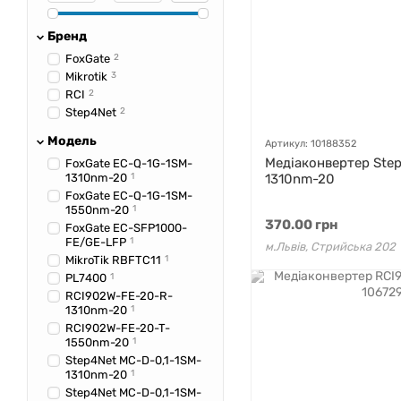
Бренд
FoxGate
2
Mikrotik
3
RCI
2
Step4Net
2
Модель
Артикул: 10188352
Медіаконвертер Step
FoxGate EC-Q-1G-1SM-
1310nm-20
1
1310nm-20
FoxGate EC-Q-1G-1SM-
1550nm-20
1
370.00 грн
FoxGate EC-SFP1000-
FE/GE-LFP
1
м.Львів, Стрийська 202
MikroTik RBFTC11
1
PL7400
1
RCI902W-FE-20-R-
1310nm-20
1
RCI902W-FE-20-T-
1550nm-20
1
Step4Net MC-D-0,1-1SM-
1310nm-20
1
Step4Net MC-D-0,1-1SM-