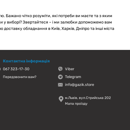
. Бажано чітко розуміти, які потреби ви маєте та з яким
и у виборі? Звертайтеся – і ми залюбки допоможемо вам
доставку обладнання в Київ, Харків, Дніпро та інші міста
Контактна інформація
067 323-17-30
Viber
Telegram
Передзвонити вам?
info@gazik.store
м.Львів, вул.Стрийська 202
Мапа проїзду