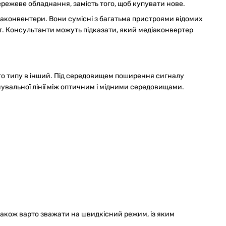
режеве обладнання, замість того, щоб купувати нове.
іаконвентери. Вони сумісні з багатьма пристроями відомих
іст. Консультанти можуть підказати, який медіаконвертер
го типу в інший. Під середовищем поширення сигналу
увальної лінії між оптичним і мідними середовищами.
 Також варто зважати на швидкісний режим, із яким