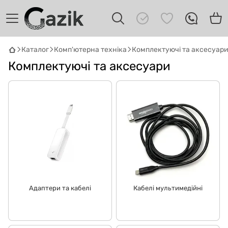
Каталог
Комп'ютерна техніка
Комплектуючі та аксесуар
GAZIK
AI
Комплектуючі та аксесуари
Онлайн · пошук техніки
Привіт! 👋 Я Gazik AI — допоможу
підібрати вживану комп'ютерну техніку.
Що шукаєш?
Адаптери та кабелі
Кабелі мультимедійні