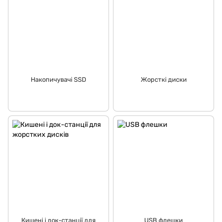
Накопичувачі SSD
Жорсткі диски
Кишені і док-станції для
USB флешки