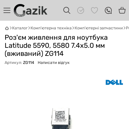
Каталог
Комп'ютерна техніка
Комп'ютерні запчастини
Р
GAZIK
AI
Роз'єм живлення для ноутбука
Онлайн · пошук техніки
Latitude 5590, 5580 7.4x5.0 мм
(вживаний) ZG114
Привіт! 👋 Я Gazik AI — допоможу
підібрати вживану комп'ютерну техніку.
Артикул:
ZG114
Написати відгук
Що шукаєш?