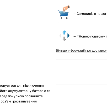
— С
амовивіз з нашо
— «Новою поштою» по
Більше інформації про доставку
стовується для підключення
 його акумуляторну батарею та
Перед покупкою порівняйте
 роз'єм і розташування