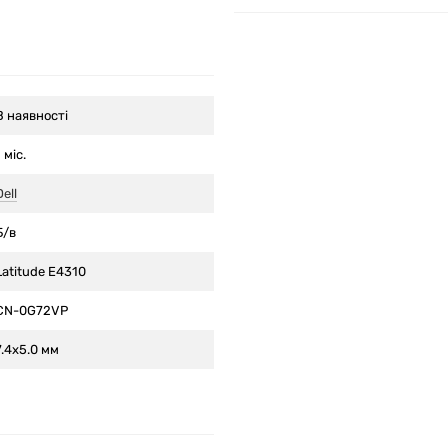
В наявності
1 міс.
Dell
Б/в
Latitude E4310
CN-0G72VP
7.4x5.0 мм