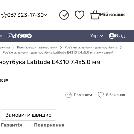
067 323-17-30
Мій кошик
Вхід
и
Укр
ехніка
Комп'ютерні запчастини
Роз'єми живлення для ноутбуків
Роз'єм живлення для ноутбука Latitude E4310 7.4x5.0 мм (вживаний)
оутбука Latitude E4310 7.4x5.0 мм
ZG089
Порівняти
В бажання
Замовити швидко
Гарантія
Повернення