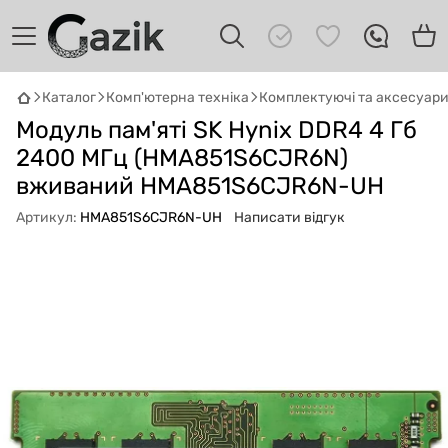
Каталог
Комп'ютерна техніка
Комплектуючі та аксесуар
GAZIK
AI
Модуль пам'яті SK Hynix DDR4 4 Гб
Онлайн · пошук техніки
2400 МГц (HMA851S6CJR6N)
Привіт! 👋 Я Gazik AI — допоможу
вживаний HMA851S6CJR6N-UH
підібрати вживану комп'ютерну техніку.
Що шукаєш?
Артикул:
HMA851S6CJR6N-UH
Написати відгук