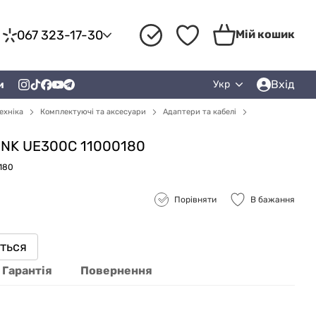
067 323-17-30
Мій кошик
Вхід
и
Укр
ехніка
Комплектуючі та аксесуари
Адаптери та кабелі
INK UE300C 11000180
180
Порівняти
В бажання
иться
Гарантія
Повернення