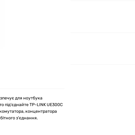
езпечує для ноутбука
то під'єднайте TP-LINK UE300C
до комутатора, концентратора
бітного з'єднання.