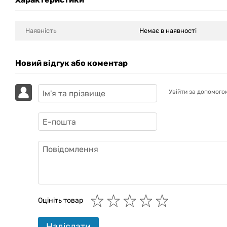
Наявність
Немає в наявності
Новий відгук або коментар
Увійти за допомого
GAZIK
AI
Онлайн · пошук техніки
Оцініть товар
Привіт! 👋 Я Gazik AI — допоможу
підібрати вживану комп'ютерну
техніку. Що шукаєш?
Надіслати