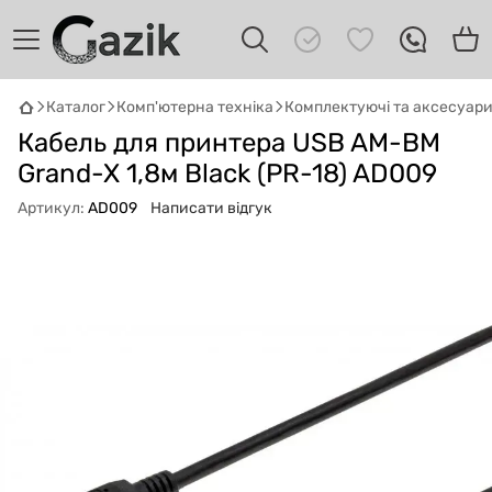
Каталог
Комп'ютерна техніка
Комплектуючі та аксесуар
GAZIK
AI
Кабель для принтера USB AM-BM
Онлайн · пошук техніки
Grand-X 1,8м Black (PR-18) AD009
Привіт! 👋 Я Gazik AI — допоможу
Артикул:
AD009
Написати відгук
підібрати вживану комп'ютерну техніку.
Що шукаєш?