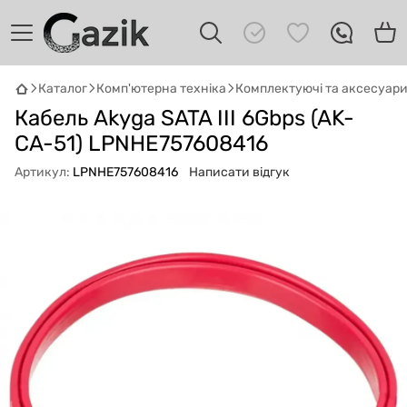
Каталог
Комп'ютерна техніка
Комплектуючі та аксесуар
GAZIK
AI
Кабель Akyga SATA III 6Gbps (AK-
Онлайн · пошук техніки
CA-51) LPNHE757608416
Привіт! 👋 Я Gazik AI — допоможу
Артикул:
LPNHE757608416
Написати відгук
підібрати вживану комп'ютерну техніку.
Що шукаєш?