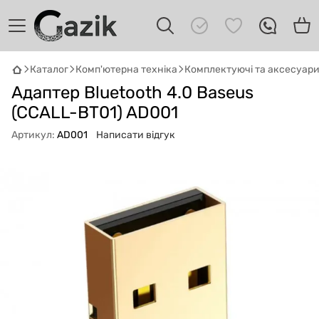
Каталог
Комп'ютерна техніка
Комплектуючі та аксесуар
GAZIK
AI
Адаптер Bluetooth 4.0 Baseus
Онлайн · пошук техніки
(CCALL-BT01) AD001
Привіт! 👋 Я Gazik AI — допоможу
Артикул:
AD001
Написати відгук
підібрати вживану комп'ютерну техніку.
Що шукаєш?