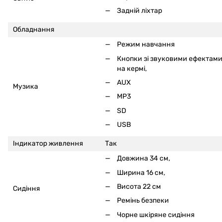
Задній ліхтар
Обладнання
Режим навчання
Кнопки зі звуковими ефектам
на кермі
,
AUX
Музика
MP3
SD
USB
Індикатор живлення
Так
Довжина 34 см,
Ширина 16 см,
Висота 22 см
Сидіння
Ремінь безпеки
Чорне шкіряне сидіння