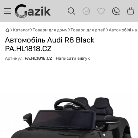
Каталог
Товари для дому
Товари для дітей
Автомобілі н
GAZIK
AI
Автомобіль Audi R8 Black
Онлайн · пошук техніки
PA.HL1818.CZ
Артикул:
PA.HL1818.CZ
Написати відгук
Привіт! 👋 Я Gazik AI — допоможу
підібрати вживану комп'ютерну техніку.
Що шукаєш?