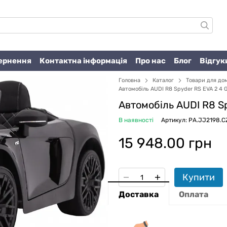
вернення
Контактна інформація
Про нас
Блог
Відгук
Головна
Каталог
Товари для до
Автомобіль AUDI R8 Spyder RS ​​EVA 2 4 G
Автомобіль AUDI R8 Sp
В наявності
Артикул: PA.JJ2198.C
15 948.00 грн
Купити
Доставка
Оплата