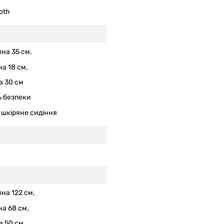
oth
на 35 см,
а 18 см,
а 30 см
ь безпеки
 шкіряне сидіння
на 122 см,
а 68 см,
 50 см,