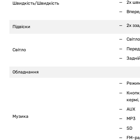
2x шв
Швидкість/Швидкість
Впере
2x зза
Підвіски
Світло
Передн
Світло
Задній
Обладнання
Режим
Кнопк
кермі
,
AUX
Музика
MP3
SD
FM-ра