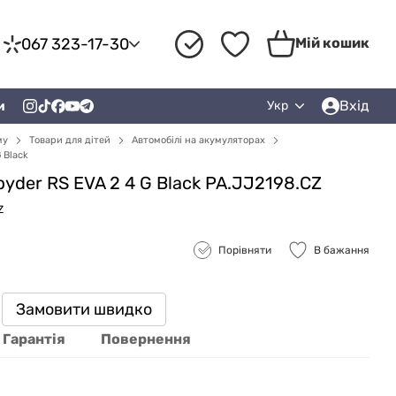
067 323-17-30
Мій кошик
Вхід
и
Укр
му
Товари для дітей
Автомобілі на акумуляторах
 Black
yder RS ​​EVA 2 4 G Black PA.JJ2198.CZ
Z
Порівняти
В бажання
Замовити швидко
Гарантія
Повернення