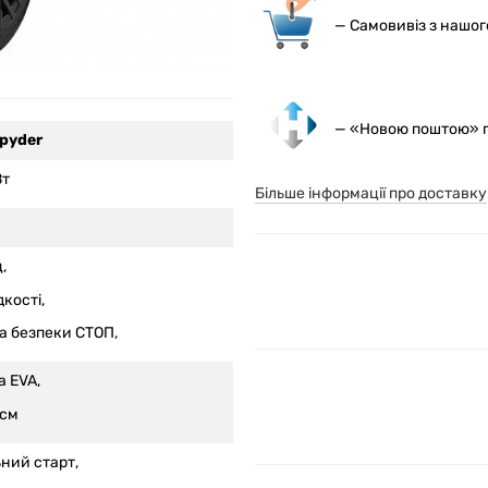
— С
амовивіз з нашо
— «Новою поштою» по
Spyder
Вт
Більше інформації про доставку
,
кості,
а безпеки СТОП,
а EVA,
 см
ьний старт,