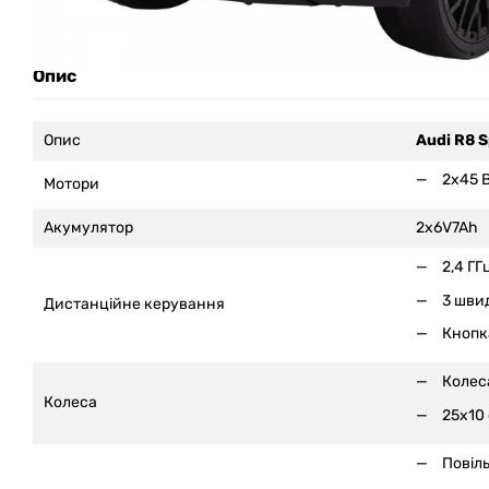
Опис
Опис
Audi R8 
2x45 
Мотори
Акумулятор
2x6V7Ah
2,4 ГГц
3 швид
Дистанційне керування
Кнопк
Колес
Колеса
25x10
Повіл