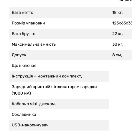
Вага нетто
18 кг,
Розмір упаковки
123x63x35
Вага брутто
22 кг,
Максимальна ємність
30 кг,
Допуск
8 см,
Що включає
Інструкція +
монтажний комплект,
Зарядний пристрій з індикатором зарядки
(1000 мА)
Кабель з міні-джеком,
Обкладинка
USB-накопичувач