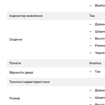
Blueto
Індикатор живлення
Так
Довжи
Ширин
Висот
Сидіння
Ремін
Чорне
Почати
Кнопка
Так
Відчиніть двері
Технічні характеристики
Довжи
Ширин
Розмір
Висота