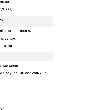
идкості
д/Назад
ду
діодне освітлення,
є світло,
 ліхтар
 навчання
и зі звуковими ефектами на
діо