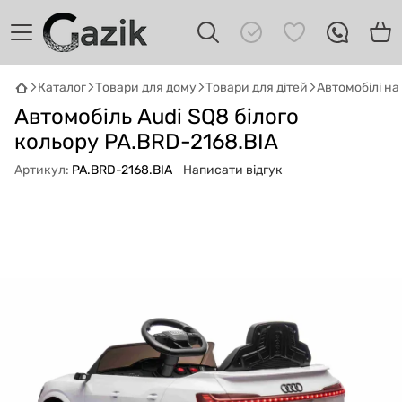
Каталог
Товари для дому
Товари для дітей
Автомобілі н
GAZIK
AI
Автомобіль Audi SQ8 білого
Онлайн · пошук техніки
кольору PA.BRD-2168.BIA
Артикул:
PA.BRD-2168.BIA
Написати відгук
Привіт! 👋 Я Gazik AI — допоможу
підібрати вживану комп'ютерну техніку.
Що шукаєш?