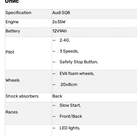
Опис
Specification
Audi SQ8
Engine
2x35W
Battery
12V9Ah
2.4G,
3 Speeds,
Pilot
Safety Stop Button,
EVA foam wheels,
Wheels
20x8cm
Shock absorbers
Back
Slow Start,
Races
Front/Back
LED lights,