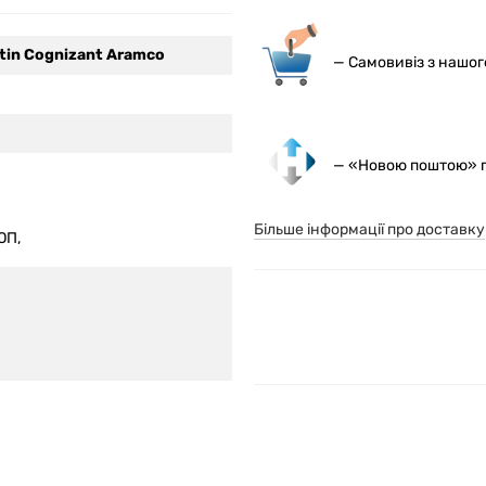
tin Cognizant Aramco
— С
амовивіз з нашо
— «Новою поштою» по
Більше інформації про доставку
ОП,