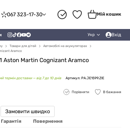
067 323-17-30
Мій кошик
Вхід
и
Укр
му
Товари для дітей
Автомобілі на акумуляторах
nizant Aramco
 Aston Martin Cognizant Aramco
й термін доставки — від 7 до 10 днів
Артикул: PA.JE1599.ZIE
Порівняти
В бажання
Замовити швидко
Гарантія
Повернення