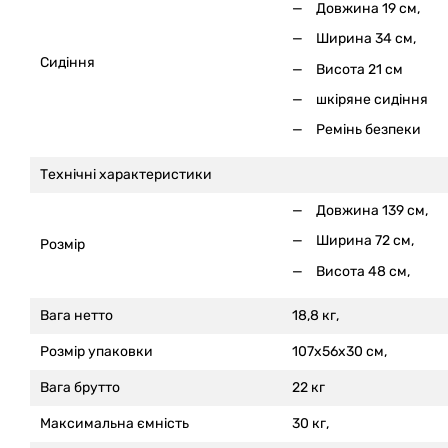
Довжина 19 см,
Ширина 34 см,
Сидіння
Висота 21 см
шкіряне сидіння
Ремінь безпеки
Технічні характеристики
Довжина 139 см,
Ширина 72 см,
Розмір
Висота 48 см,
Вага нетто
18,8 кг,
Розмір упаковки
107x56x30 см,
Вага брутто
22 кг
Максимальна ємність
30 кг,