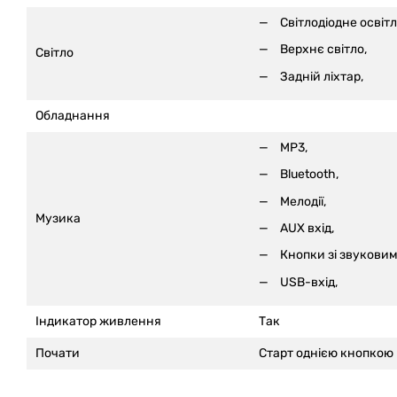
Світлодіодне освіт
Верхнє світло,
Світло
Задній ліхтар,
Обладнання
MP3,
Bluetooth,
Мелодії,
Музика
AUX вхід,
Кнопки зі звуковим
USB-вхід,
Індикатор живлення
Так
Почати
Старт однією кнопкою