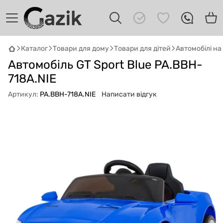
Каталог
Товари для дому
Товари для дітей
Автомобілі н
Автомобіль GT Sport Blue PA.BBH-
GAZIK
AI
Онлайн · пошук техніки
718A.NIE
Артикул:
PA.BBH-718A.NIE
Написати відгук
Привіт! 👋 Я Gazik AI — допоможу
підібрати вживану комп'ютерну техніку.
Що шукаєш?