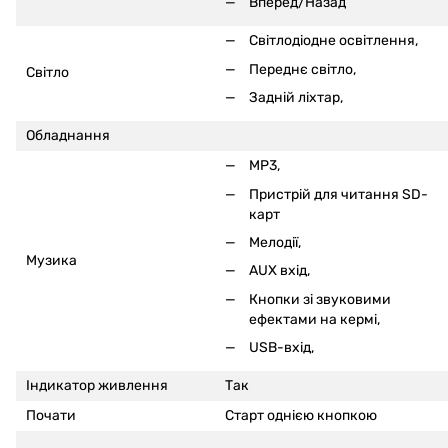
Вперед/Назад
Світлодіодне освітлення,
Переднє світло,
Світло
Задній ліхтар,
Обладнання
MP3,
Пристрій для читання SD-
карт
Мелодії,
Музика
AUX вхід,
Кнопки зі звуковими
ефектами на кермі
,
USB-вхід,
Індикатор живлення
Так
Почати
Старт однією кнопкою