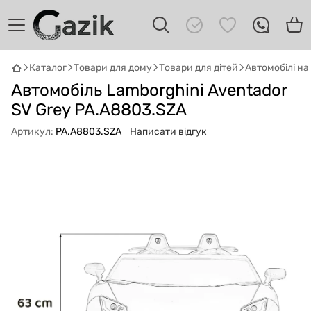
Каталог
Товари для дому
Товари для дітей
Автомобілі н
GAZIK
AI
Автомобіль Lamborghini Aventador
Онлайн · пошук техніки
SV Grey PA.A8803.SZA
Артикул:
PA.A8803.SZA
Написати відгук
Привіт! 👋 Я Gazik AI — допоможу
підібрати вживану комп'ютерну техніку.
Що шукаєш?