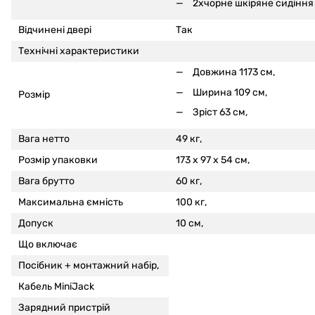
2xчорне шкіряне сидінн
Відчинені двері
Так
Технічні характеристики
Довжина 1173 см,
Ширина 109 см,
Розмір
Зріст 63 см,
Вага нетто
49 кг,
Розмір упаковки
173 x 97 x 54 см,
Вага брутто
60 кг,
Максимальна ємність
100 кг,
Допуск
10 см,
Що включає
Посібник + монтажний набір,
Кабель MiniJack
Зарядний пристрій