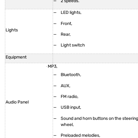
2 speeds.
LED lights,
Front,
Lights
Rear,
Light switch
Equipment
MP3,
·
Bluetooth,
AUX,
FM radio,
Audio Panel
USB input,
Sound and horn buttons on the steerin
wheel,
Preloaded melodies,