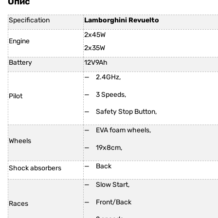
Опис
Specification
Lamborghini Revuelto
2x45W
Engine
2x35W
Battery
12V9Ah
2.4GHz,
3 Speeds,
Pilot
Safety Stop Button,
EVA foam wheels,
Wheels
19x8cm,
Back
Shock absorbers
Slow Start,
Front/Back
Races