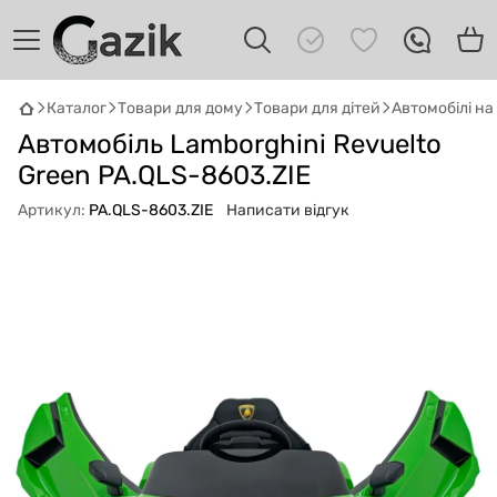
Каталог
Товари для дому
Товари для дітей
Автомобілі н
Автомобіль Lamborghini Revuelto
GAZIK
AI
Онлайн · пошук техніки
Green PA.QLS-8603.ZIE
Артикул:
PA.QLS-8603.ZIE
Написати відгук
Привіт! 👋 Я Gazik AI — допоможу
підібрати вживану комп'ютерну техніку.
Що шукаєш?