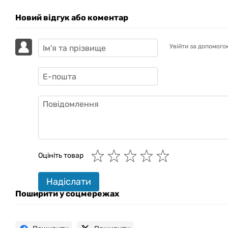
Новий відгук або коментар
Увійти за допомого
GAZIK
AI
Онлайн · пошук техніки
Оцініть товар
Привіт! 👋 Я Gazik AI — допоможу
Надіслати
підібрати вживану комп'ютерну
техніку. Що шукаєш?
Поширити у соцмережах