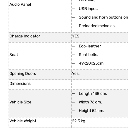
Audio Panel
USB input,
Sound and horn buttons on 
Preloaded melodies,
Charge Indicator
YES
Eco-leather,
Seat
Seat belts,
49x20x25cm
Opening Doors
Yes,
Dimensions
Length 138 cm,
Vehicle Size
Width 76 cm,
Height 52 cm,
Vehicle Weight
22.3 kg