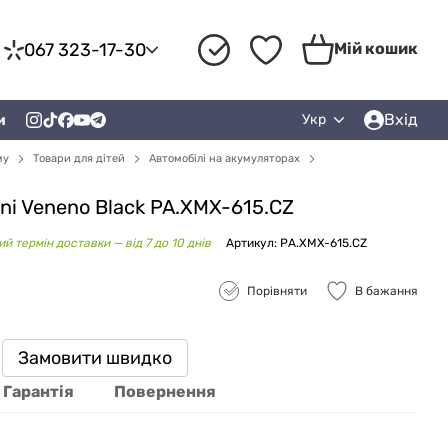
067 323-17-30
Мій кошик
Вхід
и
Укр
му
Товари для дітей
Автомобілі на акумуляторах
ni Veneno Black PA.XMX-615.CZ
й термін доставки — від 7 до 10 днів
Артикул: PA.XMX-615.CZ
Порівняти
В бажання
Замовити швидко
Гарантія
Повернення