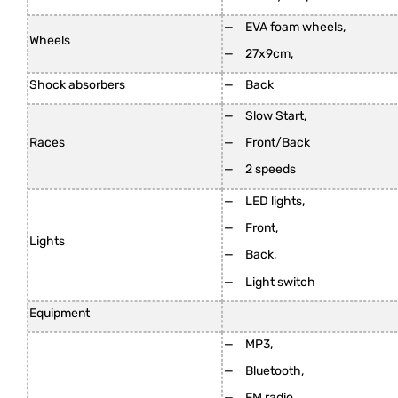
EVA foam wheels,
Wheels
27x9cm,
Shock absorbers
Back
Slow Start,
Races
Front/Back
2 speeds
LED lights,
Front,
Lights
Back,
Light switch
Equipment
MP3,
Bluetooth,
FM radio,