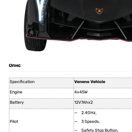
Опис
Specification
Veneno Vehicle
Engine
4x45W
Battery
12V7Ahx2
2.4GHz,
Pilot
3 Speeds,
Safety Stop Button,