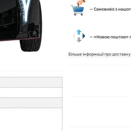
— С
амовивіз з нашо
— «Новою поштою» по
Більше інформації про доставку