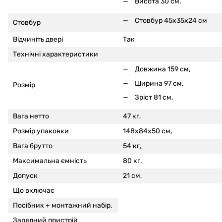
Висота 30 см.
Стовбур 45x35x24 см
Стовбур
Відчиніть двері
Так
Технічні характеристики
Довжина 159 см,
Ширина 97 см,
Розмір
Зріст 81 см,
Вага нетто
47 кг,
Розмір упаковки
148x84x50 см,
Вага брутто
54 кг,
Максимальна ємність
80 кг,
Допуск
21 см,
Що включає
Посібник + монтажний набір,
Зарядний пристрій