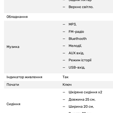
Верхнє світло.
Обладнання
MP3,
FM-радіо
Bluethooth
Мелодії,
Музика
AUX вхід,
Режим історії
USB-вхід,
Індикатор живлення
Так
Почати
Ключ
Шкіряне сидіння x2
Довжина 25 см,
Сидіння
Ширина 20 см,