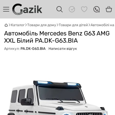
Каталог
Товари для дому
Товари для дітей
Автомобілі н
GAZIK
AI
Автомобіль Mercedes Benz G63 AMG
Онлайн · пошук техніки
XXL Білий PA.DK-G63.BIA
Артикул:
PA.DK-G63.BIA
Написати відгук
Привіт! 👋 Я Gazik AI — допоможу
підібрати вживану комп'ютерну техніку.
Що шукаєш?