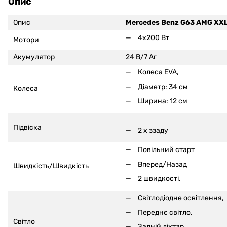
Опис
Опис
Mercedes Benz G63 AMG XX
4x200 Вт
Мотори
Акумулятор
24 В/7 Аг
Колеса EVA,
Діаметр: 34 см
Колеса
Ширина: 12 см
Підвіска
2 x ззаду
Повільний старт
Вперед/Назад
Швидкість/Швидкість
2 швидкості.
Світлодіодне освітлення,
Переднє світло,
Світло
Задній ліхтар