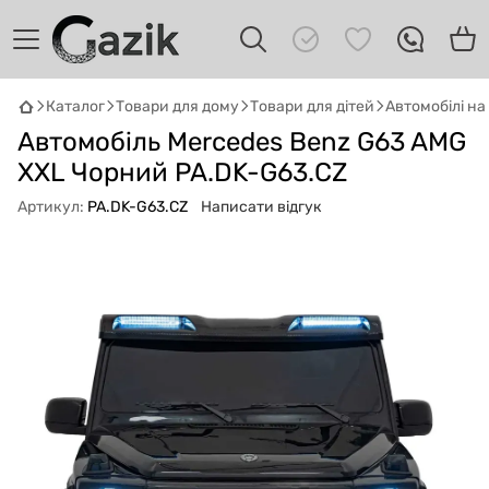
Каталог
Товари для дому
Товари для дітей
Автомобілі н
GAZIK
AI
Автомобіль Mercedes Benz G63 AMG
Онлайн · пошук техніки
XXL Чорний PA.DK-G63.CZ
Артикул:
PA.DK-G63.CZ
Написати відгук
Привіт! 👋 Я Gazik AI — допоможу
підібрати вживану комп'ютерну техніку.
Що шукаєш?