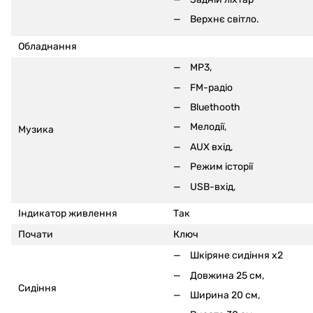
Верхнє світло.
Обладнання
MP3,
FM-радіо
Bluethooth
Мелодії,
Музика
AUX вхід,
Режим історії
USB-вхід,
Індикатор живлення
Так
Почати
Ключ
Шкіряне сидіння x2
Довжина 25 см,
Сидіння
Ширина 20 см,