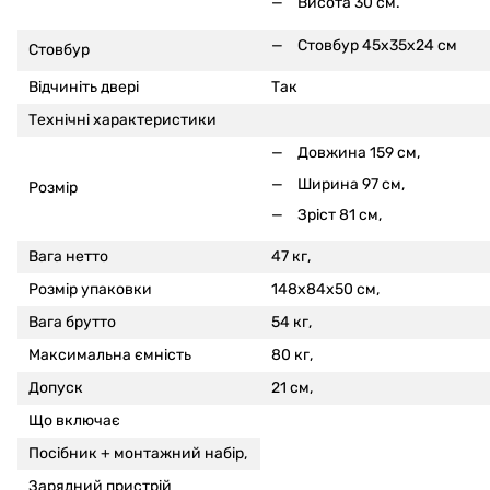
Висота 30 см.
Стовбур 45x35x24 см
Стовбур
Відчиніть двері
Так
Технічні характеристики
Довжина 159 см,
Ширина 97 см,
Розмір
Зріст 81 см,
Вага нетто
47 кг,
Розмір упаковки
148x84x50 см,
Вага брутто
54 кг,
Максимальна ємність
80 кг,
Допуск
21 см,
Що включає
Посібник + монтажний набір,
Зарядний пристрій