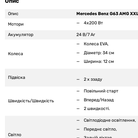
Опис
Опис
Mercedes Benz G63 AMG XX
4x200 Вт
Мотори
Акумулятор
24 В/7 Аг
Колеса EVA,
Діаметр: 34 см
Колеса
Ширина: 12 см
Підвіска
2 x ззаду
Повільний старт
Вперед/Назад
Швидкість/Швидкість
2 швидкості.
Світлодіодне освітлення,
Переднє світло,
Світло
Задній ліхтар