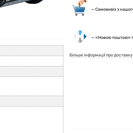
— С
амовивіз з нашо
— «Новою поштою» по
Більше інформації про доставку