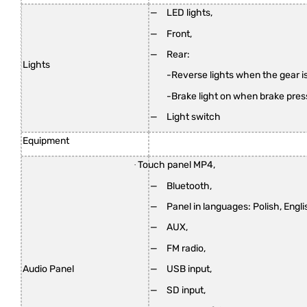
LED lights,
Front,
Rear:
Lights
-Reverse lights when the gear is
-Brake light on when brake pre
Light switch
Equipment
Touch panel MP4,
·
Bluetooth,
Panel in languages: Polish, Eng
AUX,
FM radio,
USB input,
Audio Panel
SD input,