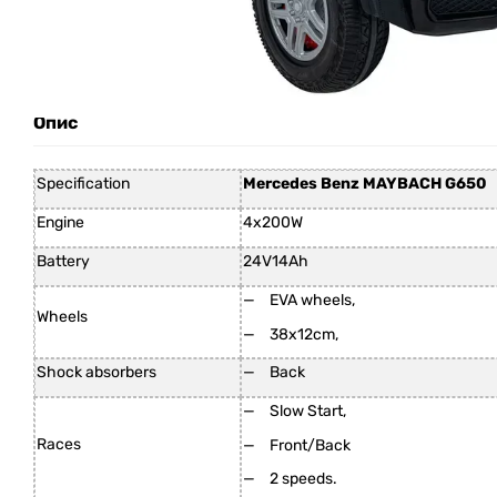
Опис
Specification
Mercedes Benz MAYBACH G650
Engine
4x200W
Battery
24V14Ah
EVA wheels,
Wheels
38x12cm,
Shock absorbers
Back
Slow Start,
Races
Front/Back
2 speeds.