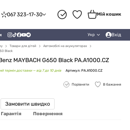
067 323-17-30
Мій кошик
Вхід
и
Укр
му
Товари для дітей
Автомобілі на акумуляторах
50 Black
 Benz MAYBACH G650 Black PA.A1000.CZ
й термін доставки — від 7 до 10 днів
Артикул: PA.A1000.CZ
Порівняти
В бажання
Замовити швидко
Гарантія
Повернення