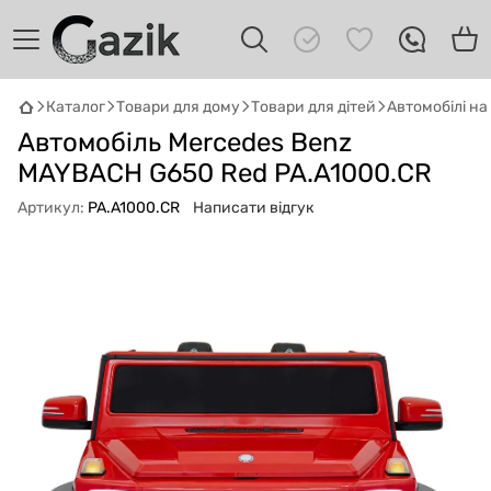
Каталог
Товари для дому
Товари для дітей
Автомобілі н
Автомобіль Mercedes Benz
GAZIK
AI
Онлайн · пошук техніки
MAYBACH G650 Red PA.A1000.CR
Артикул:
PA.A1000.CR
Написати відгук
Привіт! 👋 Я Gazik AI — допоможу
підібрати вживану комп'ютерну техніку.
Що шукаєш?