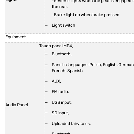
-Reverse lights when the gear is engaged 
the rear,
-Brake light on when brake pressed
Light switch
Equipment
Touch panel MP4,
·
Bluetooth,
Panel in languages: Polish, English, German
French, Spanish
AUX,
FM radio,
USB input,
Audio Panel
SD input,
Uploaded fairy tales,