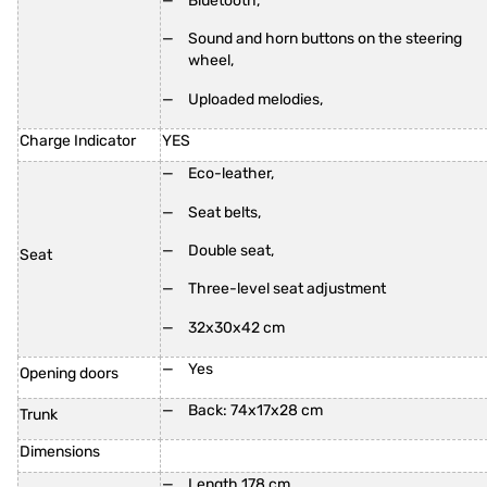
Bluetooth,
Sound and horn buttons on the steering
wheel,
Uploaded melodies,
Charge Indicator
YES
Eco-leather,
Seat belts,
Double seat,
Seat
Three-level seat adjustment
32x30x42 cm
Yes
Opening doors
Back: 74x17x28 cm
Trunk
Dimensions
Length 178 cm,