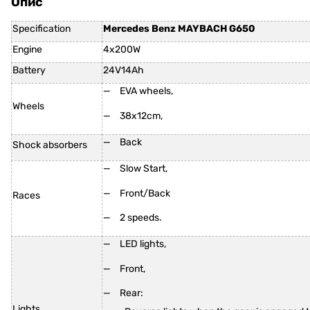
Опис
Specification
Mercedes Benz MAYBACH G650
Engine
4x200W
Battery
24V14Ah
EVA wheels,
Wheels
38x12cm,
Back
Shock absorbers
Slow Start,
Front/Back
Races
2 speeds.
LED lights,
Front,
Rear:
Lights