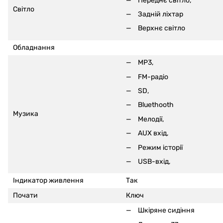
Переднє світло,
Світло
Задній ліхтар
Верхнє світло
Обладнання
MP3,
FM-радіо
SD,
Bluethooth
Музика
Мелодії,
AUX вхід,
Режим історії
USB-вхід,
Індикатор живлення
Так
Почати
Ключ
Шкіряне сидіння