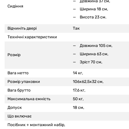
Довжина 37 см,
Сидіння
Ширина 18 см,
Висота 23 см.
Відчиніть двері
Так
Технічні характеристики
Довжина 105 см,
Ширина 63 см,
Розмір
Зріст 70 см,
Вага нетто
14 кг,
Розмір упаковки
106x62,5x32 см,
Вага брутто
17,6 кг,
Максимальна ємність
50 кг,
Допуск
18 см,
Що включає
Посібник + монтажний набір,