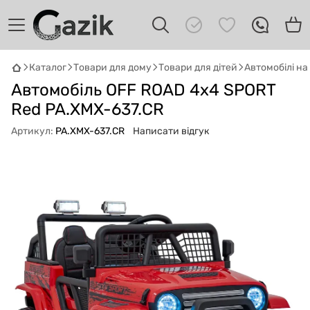
Каталог
Товари для дому
Товари для дітей
Автомобілі н
GAZIK
AI
Автомобіль OFF ROAD 4x4 SPORT
Онлайн · пошук техніки
Red PA.XMX-637.CR
Артикул:
PA.XMX-637.CR
Написати відгук
Привіт! 👋 Я Gazik AI — допоможу
підібрати вживану комп'ютерну техніку.
Що шукаєш?