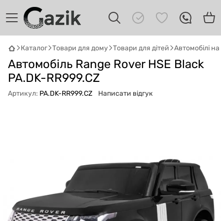
Каталог
Товари для дому
Товари для дітей
Автомобілі н
Автомобіль Range Rover HSE Black
GAZIK
AI
Онлайн · пошук техніки
PA.DK-RR999.CZ
Артикул:
PA.DK-RR999.CZ
Написати відгук
Привіт! 👋 Я Gazik AI — допоможу
підібрати вживану комп'ютерну техніку.
Що шукаєш?