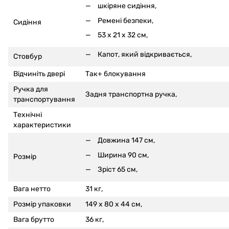
шкіряне сидіння,
Ремені безпеки,
Сидіння
53 x 21 x 32 см,
Капот, який відкривається,
Стовбур
Відчиніть двері
Так+ блокування
Ручка для
Задня транспортна ручка,
транспортування
Технічні
характеристики
Довжина 147 см,
Ширина 90 см,
Розмір
Зріст 65 см,
Вага нетто
31 кг,
Розмір упаковки
149 x 80 x 44 см,
Вага брутто
36 кг,