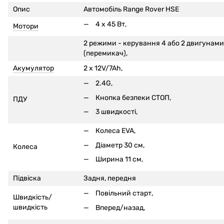
Опис
Автомобіль Range Rover HSE
4 x 45 Вт,
Мотори
2 режими - керування 4 або 2 двигунами
(перемикач),
Акумулятор
2 x 12V/7Ah,
2.4G,
Кнопка безпеки СТОП,
ПДУ
3 швидкості,
Колеса EVA,
Діаметр 30 см,
Колеса
Ширина 11 см,
Підвіска
Задня, передня
Повільний старт,
Швидкість/
швидкість
Вперед/назад,