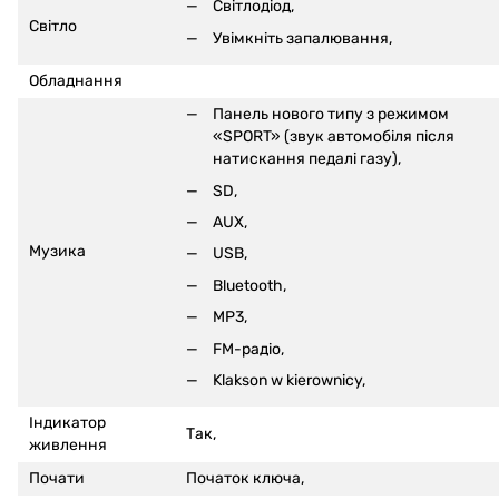
Світлодіод,
Світло
Увімкніть запалювання,
Обладнання
Панель нового типу з режимом
«SPORT» (звук автомобіля після
натискання педалі газу),
SD,
AUX,
Музика
USB,
Bluetooth
,
MP3,
FM-радіо,
Klakson w kierownicy,
Індикатор
Так,
живлення
Почати
Початок ключа,