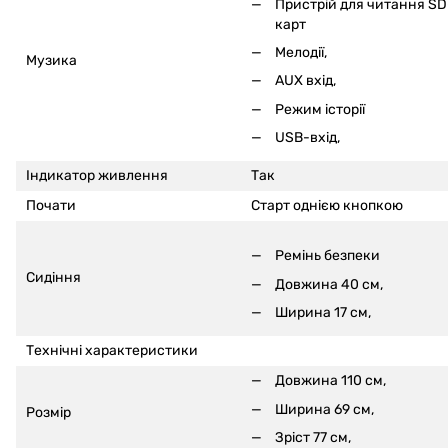
Пристрій для читання SD
карт
Мелодії,
Музика
AUX вхід,
Режим історії
USB-вхід,
Індикатор живлення
Так
Почати
Старт однією кнопкою
Ремінь безпеки
Сидіння
Довжина 40 см,
Ширина 17 см,
Технічні характеристики
Довжина 110 см,
Ширина 69 см,
Розмір
Зріст 77 см,