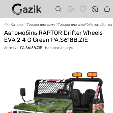
Каталог
Товари для дому
Товари для дітей
Автомобілі н
GAZIK
AI
Автомобіль RAPTOR Drifter Wheels
Онлайн · пошук техніки
EVA 2 4 G Green PA.S618B.ZIE
Артикул:
PA.S618B.ZIE
Написати відгук
Привіт! 👋 Я Gazik AI — допоможу
підібрати вживану комп'ютерну техніку.
Що шукаєш?