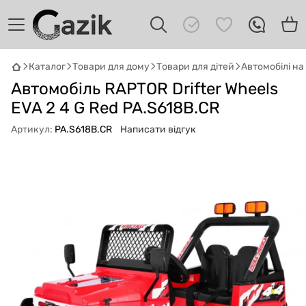
Каталог
Товари для дому
Товари для дітей
Автомобілі н
GAZIK
AI
Автомобіль RAPTOR Drifter Wheels
Онлайн · пошук техніки
EVA 2 4 G Red PA.S618B.CR
Артикул:
PA.S618B.CR
Написати відгук
Привіт! 👋 Я Gazik AI — допоможу
підібрати вживану комп'ютерну техніку.
Що шукаєш?