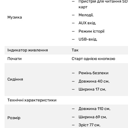
Пристрій для читання SD
карт
Мелодії,
Музика
AUX вхід,
Режим історії
USB-вхід,
Індикатор живлення
Так
Почати
Старт однією кнопкою
Ремінь безпеки
Сидіння
Довжина 40 см,
Ширина 17 см,
Технічні характеристики
Довжина 110 см,
Ширина 69 см,
Розмір
Зріст 77 см,