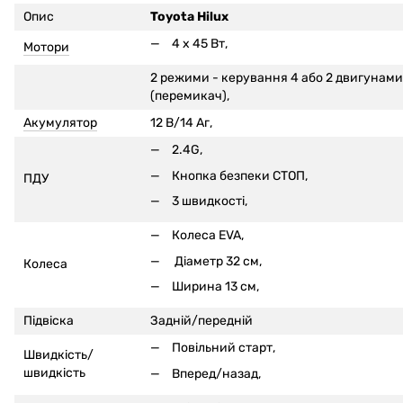
Опис
Toyota Hilux
4 x 45 Вт,
Мотори
2 режими - керування 4 або 2 двигунами
(перемикач),
Акумулятор
12 В/14 Аг,
2.4G,
Кнопка безпеки СТОП,
ПДУ
3 швидкості,
Колеса EVA,
Діаметр 32 см,
Колеса
Ширина 13 см,
Підвіска
Задній/передній
Повільний старт,
Швидкість/
швидкість
Вперед/назад,