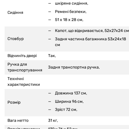
шкіряне сидіння,
Ремені безпеки,
Сидіння
51 x 18 x 28 см,
Капот, що відкривається, 52x27x24 см
Стовбур
Задня частина багажника 53x24x18
см
Відчиніть двері
Так,
Ручка для
Задня транспортна ручка,
транспортування
Технічні
характеристики
Довжина 137 см,
Ширина 96 см,
Розмір
Зріст 72 см,
Вага нетто
31 кг,