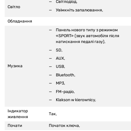
Світлодіод,
Світло
Увімкніть запалювання,
Обладнання
Панель нового типу з режимом
«SPORT» (звук автомобіля після
натискання педалі газу),
SD,
AUX,
Музика
USB,
Bluetooth
,
MP3,
FM-радіо,
Klakson w kierownicy,
Індикатор
Так,
живлення
Почати
Початок ключа,