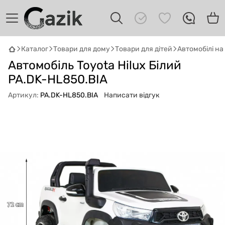
Каталог
Товари для дому
Товари для дітей
Автомобілі н
Автомобіль Toyota Hilux Білий
GAZIK
AI
Онлайн · пошук техніки
PA.DK-HL850.BIA
Артикул:
PA.DK-HL850.BIA
Написати відгук
Привіт! 👋 Я Gazik AI — допоможу
підібрати вживану комп'ютерну техніку.
Що шукаєш?