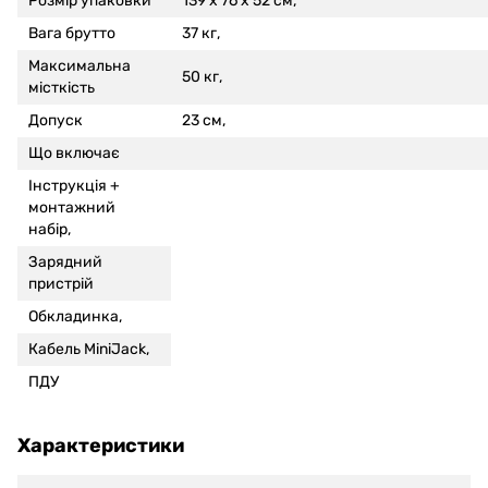
Розмір упаковки
139 x 76 x 52 см,
Вага брутто
37 кг,
Максимальна
50 кг,
місткість
Допуск
23 см,
Що включає
Інструкція +
монтажний
набір,
Зарядний
пристрій
Обкладинка,
Кабель MiniJack,
ПДУ
Характеристики