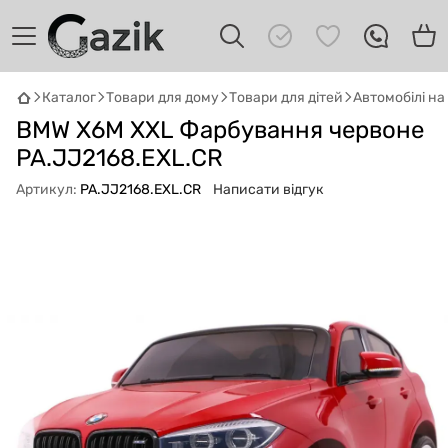
Каталог
Товари для дому
Товари для дітей
Автомобілі н
BMW X6M XXL Фарбування червоне
GAZIK
AI
Онлайн · пошук техніки
PA.JJ2168.EXL.CR
Артикул:
PA.JJ2168.EXL.CR
Написати відгук
Привіт! 👋 Я Gazik AI — допоможу
підібрати вживану комп'ютерну техніку.
Що шукаєш?