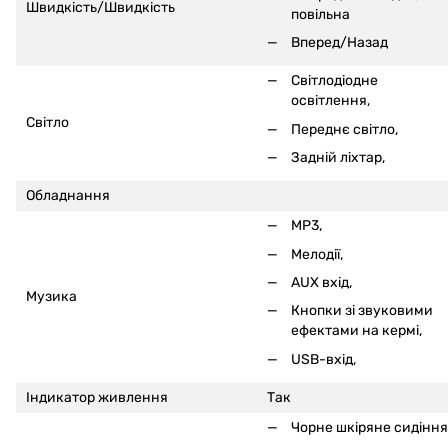
Швидкість/Швидкість
повільна
Вперед/Назад
Світлодіодне
освітлення,
Світло
Переднє світло,
Задній ліхтар,
Обладнання
MP3,
Мелодії,
AUX вхід,
Музика
Кнопки зі звуковими
ефектами на кермі
,
USB-вхід,
Індикатор живлення
Так
Чорне шкіряне сидіння