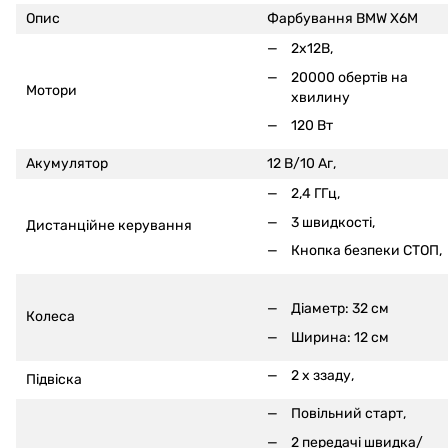
Опис
Фарбування BMW X6M
2x12В,
20000 обертів на
Мотори
хвилину
120 Вт
Акумулятор
12 В/10 Аг,
2,4 ГГц,
3 швидкості,
Дистанційне керування
Кнопка безпеки СТОП,
Діаметр: 32 см
Колеса
Ширина: 12 см
2 x ззаду,
Підвіска
Повільний старт,
2 передачі швидка/