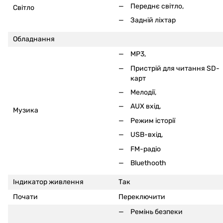
Переднє світло,
Світло
Задній ліхтар
Обладнання
MP3,
Пристрій для читання SD-
карт
Мелодії,
AUX вхід,
Музика
Режим історії
USB-вхід,
FM-радіо
Bluethooth
Індикатор живлення
Так
Почати
Переключити
Ремінь безпеки