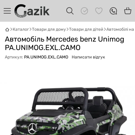
Каталог
Товари для дому
Товари для дітей
Автомобілі н
Автомобіль Mercedes benz Unimog
GAZIK
AI
Онлайн · пошук техніки
PA.UNIMOG.EXL.CAMO
Артикул:
PA.UNIMOG.EXL.CAMO
Написати відгук
Привіт! 👋 Я Gazik AI — допоможу
підібрати вживану комп'ютерну техніку.
Що шукаєш?