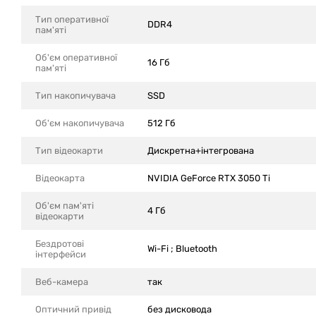
Тип оперативної
DDR4
пам'яті
Об'єм оперативної
16 Гб
пам'яті
Тип накопичувача
SSD
Об'єм накопичувача
512 Гб
Тип відеокарти
Дискретна+інтегрована
Відеокарта
NVIDIA GeForce RTX 3050 Ti
Об'єм пам'яті
4 Гб
відеокарти
Бездротові
Wi-Fi ; Bluetooth
інтерфейси
Веб-камера
так
Оптичний привід
без дисковода