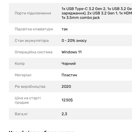
1x USB Type-C 3.2 Gen 2, 1x USB 3.2 G
Порти підключення
заряджання), 2x USB 3.2 Gen 1, 1x HDMI 
1x 3.5mm combo jack
Підсвітка клавіатури
так
Стан акумулятора
0 - 20% зносу
Операційна система
Windows 11
Колір
Чорний
Матеріал
Пластик
Рік виробництва
2020
Ціна на старті
1230$
продаж
Вага,кг
2,3