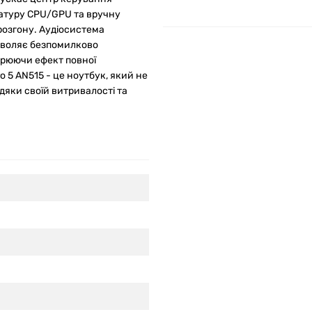
ратуру CPU/GPU та вручну
розгону. Аудіосистема
озволяє безпомилково
орюючи ефект повної
o 5 AN515 - це ноутбук, який не
вдяки своїй витривалості та