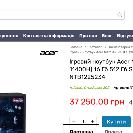
вернення
Контактна інформація
Про нас
Блог
Відгук
Головна
Каталог
Комп'ютерна т
Ігровий ноутбук Acer Nitro AN515 IPS (1
Ігровий ноутбук Acer Ni
11400H) 16 Гб 512 Гб 
NTB1225234
м.Львів, Стрийська 202
Артикул: 
37 250.00 грн
4
Купити
Доставка
Оплата