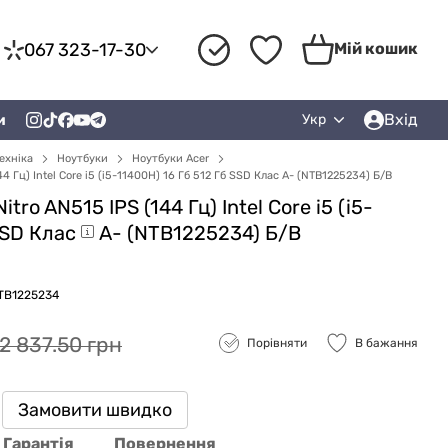
067 323-17-30
Мій кошик
Вхід
и
Укр
ехніка
Ноутбуки
Ноутбуки Acer
44 Гц) Intel Core i5 (i5-11400H) 16 Гб 512 Гб SSD Клас A- (NTB1225234) Б/В
tro AN515 IPS (144 Гц) Intel Core i5 (i5-
SSD
Клас
A- (NTB1225234) Б/В
NTB1225234
2 837.50 грн
Порівняти
В бажання
Замовити швидко
Гарантія
Повернення