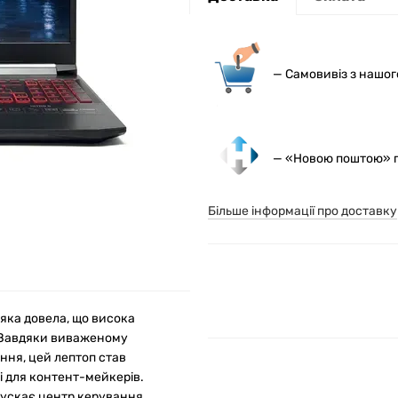
— С
амовивіз з нашо
— «Новою поштою» по
Більше інформації про доставку
, яка довела, що висока
. Завдяки виваженому
ня, цей лептоп став
і для контент-мейкерів.
пускає центр керування