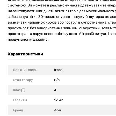
системою. Ви можете в реальному часі відстежувати темпе
налаштовувати швидкість вентиляторів для максимального 
забезпечує чітке 3D-позиціонування звуку. У шутерах це д
визначати напрямок кроків або пострілів супротивника, ств
присутності без використання зовнішньої акустики. Acer Nitr
просто грає, а дарує впевненість у кожній ігровій ситуації за
продуманому дизайну.
Характеристики
Для яких задач
Ігрові
Стан товару
Б/в
Клас
A-
Гарантія
12 міс.
Бренд
Acer