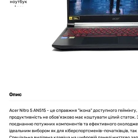
Опис
Acer Nitro 5 AN515 - це справжня "ікона" доступного геймінгу
продуктивність не обов'язково має коштувати цілий статок
поєднанню потужних компонентів та ефективного охолоджен
ідеальним вибором як для кіберспортсменів-початківців, так 
Спеціальна виділена клавіша на цифровій панелі миттєво за