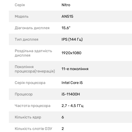
Серія
Nitro
Модель
AN515
Діагональ дисплея
15,6"
Тип дисплея
IPS (144 Гц)
Роздільна здатність
1920x1080
дисплея
Покоління
11-е покоління
процесора(генерація)
Серія процесора
Intel Core i5
Процесор
i5-11400H
Частота процесора
2,7 - 4,5 ГГц
Кількість ядер
6
Кількість слотів ОЗУ
2