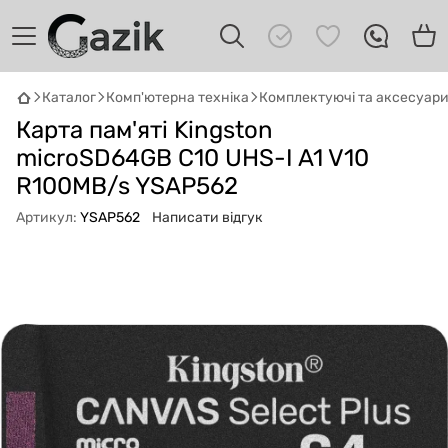
Каталог
Комп'ютерна техніка
Комплектуючі та аксесуар
GAZIK
AI
Карта пам'яті Kingston
Онлайн · пошук техніки
microSD64GB C10 UHS-I A1 V10
Привіт! 👋 Я Gazik AI — допоможу
R100MB/s YSAP562
підібрати вживану комп'ютерну техніку.
Що шукаєш?
Артикул:
YSAP562
Написати відгук