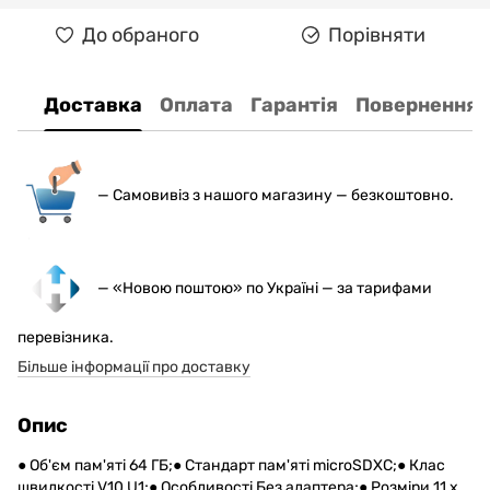
До обраного
Порівняти
Доставка
Оплата
Гарантія
Повернення
— С
амовивіз з нашого магазину — безкоштовно.
— «Новою поштою» по Україні — за тарифами
перевізника.
Більше інформації про доставку
Опис
● Об'єм пам'яті 64 ГБ;● Стандарт пам'яті microSDXC;● Клас
швидкості V10 U1;● Особливості Без адаптера;● Розміри 11 x