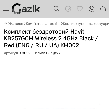
Каталог
Комп'ютерна техніка
Комплектуючі та аксесуар
GAZIK
AI
Комплект бездротовий Havit
Онлайн · пошук техніки
KB257GCM Wireless 2.4GHz Black /
Red (ENG / RU / UA) KM002
Привіт! 👋 Я Gazik AI — допоможу
підібрати вживану комп'ютерну техніку.
Артикул:
KM002
Написати відгук
Що шукаєш?