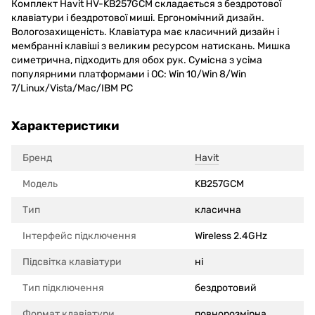
Комплект Havit HV-KB257GCM складається з бездротової
клавіатури і бездротової миші. Ергономічний дизайн.
Вологозахищеність. Клавіатура має класичний дизайн і
мембранні клавіші з великим ресурсом натискань. Мишка
симетрична, підходить для обох рук. Сумісна з усіма
популярними платформами і ОС: Win 10/Win 8/Win
7/Linux/Vista/Mac/IBM PC
Характеристики
Бренд
Havit
Модель
KB257GCM
Тип
класична
Інтерфейс підключення
Wireless 2.4GHz
Підсвітка клавіатури
ні
Тип підключення
бездротовий
Формат клавіатури
повнорозмірна