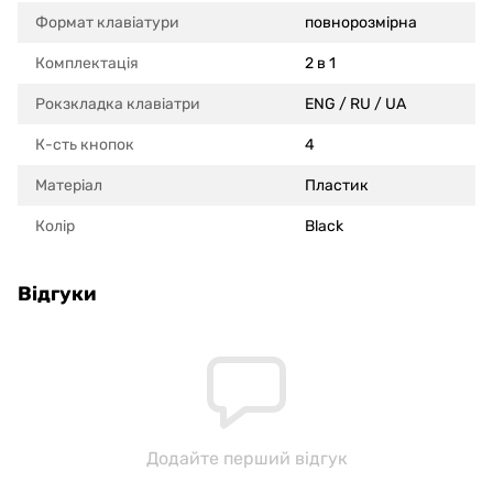
Формат клавіатури
повнорозмірна
Комплектація
2 в 1
Рокзкладка клавіатри
ENG / RU / UA
К-сть кнопок
4
Матеріал
Пластик
Колір
Black
Відгуки
Додайте перший відгук