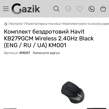
Каталог
Комп'ютерна техніка
Комплектуючі та аксесуар
GAZIK
AI
Комплект бездротовий Havit
Онлайн · пошук техніки
KB279GCM Wireless 2.4GHz Black
(ENG / RU / UA) KM001
Привіт! 👋 Я Gazik AI — допоможу
підібрати вживану комп'ютерну техніку.
Артикул:
KM001
Написати відгук
Що шукаєш?