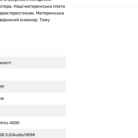
ютера. Наші материнська плата
 характеристикам. Материнська
свідчений інженер. Тому
вності
71P
4M
phics 4000
SB 3.0/Audio/HDMI