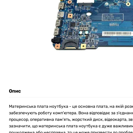
Опис
Материнська плата ноутбука - це основна плата, на якій роз
забезпечують роботу комп'ютера. Вона відповідає за з'єднанн
процесор, оперативна пам'ять, жорсткий диск, відеокарта, зв
зазначити, що материнська плата ноутбука є дуже важливим
пошкоджена або несправна, то це може призвести до пробле