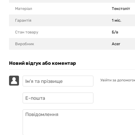
Матеріал
Текстоліт
Гарантія
1 міс.
Стан товару
Б/в
Виробник
Acer
Новий відгук або коментар
Увійти за допомого
GAZIK
AI