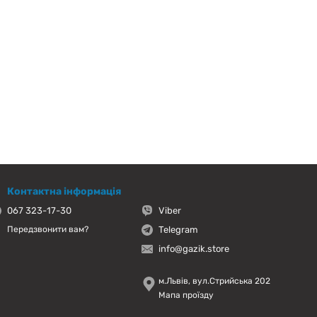
Контактна інформація
067 323-17-30
Viber
Telegram
Передзвонити вам?
info@gazik.store
м.Львів, вул.Стрийська 202
Мапа проїзду