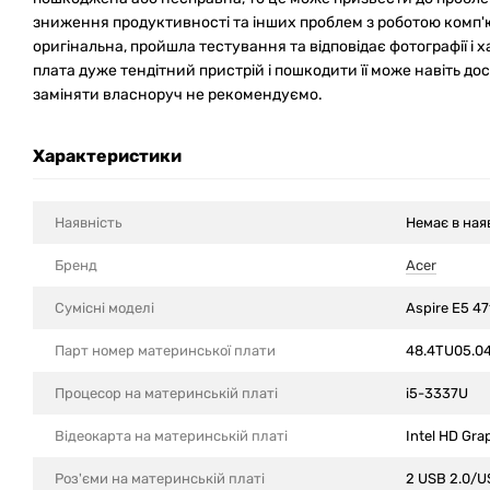
зниження продуктивності та інших проблем з роботою комп'
оригінальна, пройшла тестування та відповідає фотографії і
плата дуже тендітний пристрій і пошкодити її може навіть до
заміняти власноруч не рекомендуємо.
Характеристики
Наявність
Немає в ная
Бренд
Acer
Сумісні моделi
Aspire E5 4
Парт номер материнської плати
48.4TU05.0
Процесор на материнській платі
i5-3337U
Відеокарта на материнській платі
Intel HD Gra
Роз'єми на материнській платі
2 USB 2.0/U