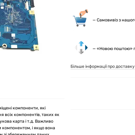
— С
амовивіз з нашо
— «Новою поштою» по
Більше інформації про доставку
міщені компоненти, які
я всіх компонентів, таких як
укова карта і т.д. Важливо
 компонентом, і якщо вона
м зі збереженням даних,