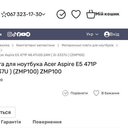
067 323-17-30
Мій кошик
Вхід
и
Укр
ехніка
Комп'ютерні запчастини
Материнські плати для ноутбуків
er Aspire E5 471P 48.4TU05.04M ( i5-3337U ) (ZMP100)
а для ноутбука Acer Aspire E5 471P
37U ) (ZMP100) ZMP100
00
Порівняти
В бажання
иться
Гарантія
Повернення