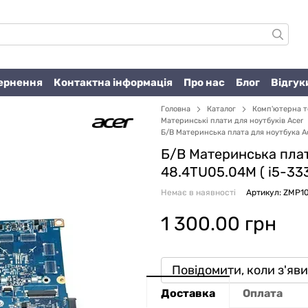
вернення
Контактна інформація
Про нас
Блог
Відгук
Головна
Каталог
Комп'ютерна т
Материнські плати для ноутбуків Acer
Б/В Материнська плата для ноутбука Ac
Б/В Материнська плат
48.4TU05.04M ( i5-33
Немає в наявності
Артикул: ZMP1
1 300.00 грн
Повідомити, коли з'яв
Доставка
Оплата