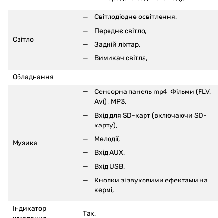
Світлодіодне освітлення,
Переднє світло,
Світло
Задній ліхтар,
Вимикач світла,
Обладнання
Сенсорна панель mp4
Фільми (FLV,
Avi)
, MP3,
Вхід для SD-карт (включаючи SD-
карту)
,
Мелодії,
Музика
Вхід AUX,
Вхід USB,
Кнопки зі звуковими ефектами на
кермі
,
Індикатор
Так,