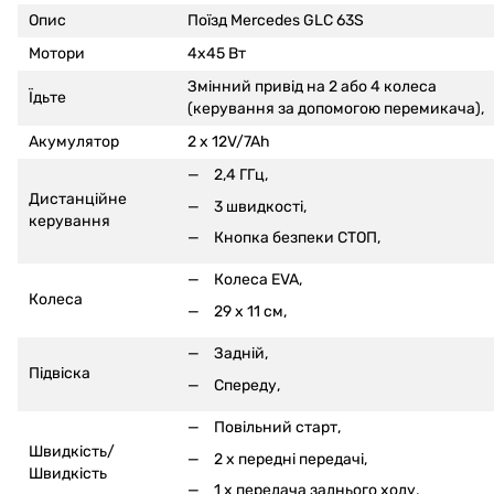
Опис
Поїзд Mercedes GLC 63S
Мотори
4x45 Вт
Змінний привід на 2 або 4 колеса
Їдьте
(керування за допомогою перемикача),
Акумулятор
2 x 12V/7Ah
2,4 ГГц,
Дистанційне
3 швидкості,
керування
Кнопка безпеки СТОП,
Колеса EVA,
Колеса
29 x 11 см,
Задній,
Підвіска
Спереду,
Повільний старт,
Швидкість/
2 x передні передачі,
Швидкість
1 x передача заднього ходу,