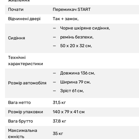
живлення
Почати
Перемикач START
Відчинені двері
Так +
замок,
Чорне шкіряне сидіння,
ремінь безпеки,
Сидіння
50 x 20 x 32 см,
Технічні
характеристики
Довжина 136 см,
Ширина 79 см,
Розмір автомобіля
Зріст 61 см,
Вага нетто
31,5 кг
Розмір упаковки
140 x 79 x 41 см
Вага брутто
37,8 кг
Максимальна
35 кг
ємність