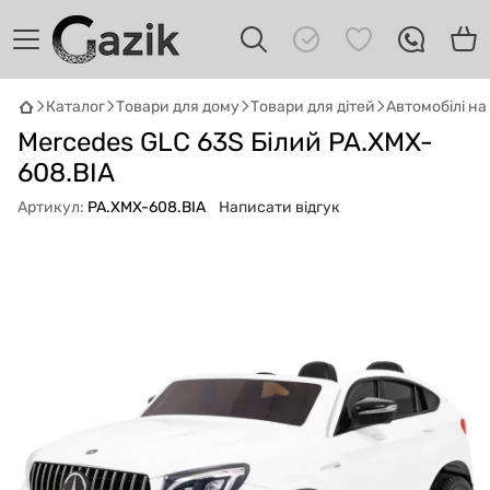
Каталог
Товари для дому
Товари для дітей
Автомобілі н
Mercedes GLC 63S Білий PA.XMX-
GAZIK
AI
Онлайн · пошук техніки
608.BIA
Артикул:
PA.XMX-608.BIA
Написати відгук
Привіт! 👋 Я Gazik AI — допоможу
підібрати вживану комп'ютерну техніку.
Що шукаєш?