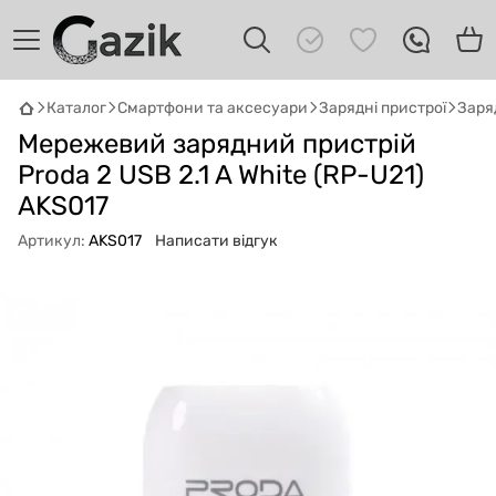
Каталог
Смартфони та аксесуари
Зарядні пристрої
Заря
GAZIK
AI
Мережевий зарядний пристрій
Онлайн · пошук техніки
Proda 2 USB 2.1 A White (RP-U21)
AKS017
Привіт! 👋 Я Gazik AI — допоможу
підібрати вживану комп'ютерну техніку.
Артикул:
AKS017
Написати відгук
Що шукаєш?