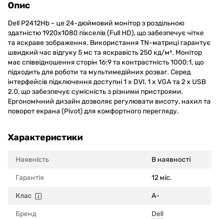
Опис
Dell P2412Hb – це 24-дюймовий монітор з роздільною
здатністю 1920x1080 пікселів (Full HD), що забезпечує чітке
та яскраве зображення. Використання TN-матриці гарантує
швидкий час відгуку 5 мс та яскравість 250 кд/м². Монітор
має співвідношення сторін 16:9 та контрастність 1000:1, що
підходить для роботи та мультимедійних розваг. Серед
інтерфейсів підключення доступні 1 x DVI, 1 x VGA та 2 x USB
2.0, що забезпечує сумісність з різними пристроями.
Ергономічний дизайн дозволяє регулювати висоту, нахил та
поворот екрана (Pivot) для комфортного перегляду.
Характеристики
Наявність
В наявності
Гарантія
12 міс.
Клас
A-
Бренд
Dell