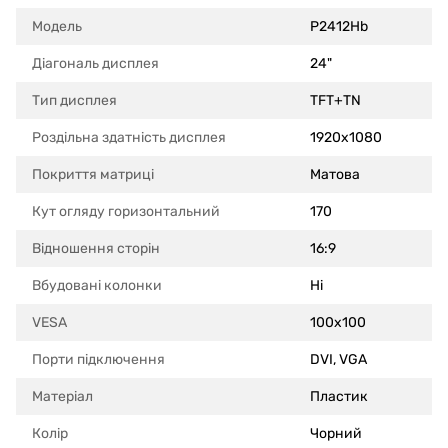
Модель
P2412Hb
Діагональ дисплея
24"
Тип дисплея
TFT+TN
Роздільна здатність дисплея
1920x1080
Покриття матриці
Матова
Кут огляду горизонтальний
170
Відношення сторін
16:9
Вбудовані колонки
Ні
VESA
100x100
Порти підключення
DVI, VGA
Матеріал
Пластик
Колір
Чорний