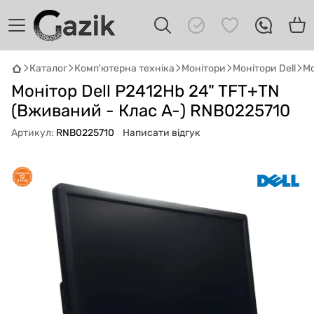
Каталог
Комп'ютерна техніка
Монітори
Монітори Dell
Мо
GAZIK
AI
Монітор Dell P2412Hb 24" TFT+TN
Онлайн · пошук техніки
(Вживаний - Клас A-) RNB0225710
Артикул:
RNB0225710
Написати відгук
Привіт! 👋 Я Gazik AI — допоможу
підібрати вживану комп'ютерну техніку.
Що шукаєш?