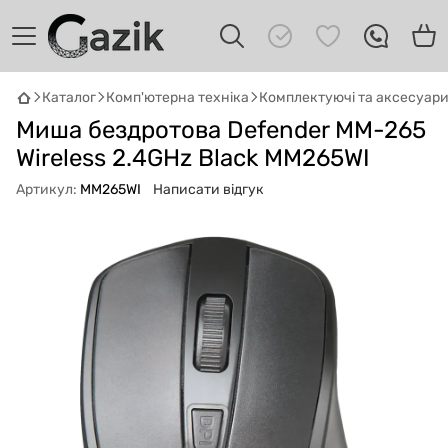
Каталог
Комп'ютерна техніка
Комплектуючі та аксесуар
GAZIK
AI
Миша бездротова Defender MM-265
Онлайн · пошук техніки
Wireless 2.4GHz Black MM265WI
Привіт! 👋 Я Gazik AI — допоможу
Артикул:
MM265WI
Написати відгук
підібрати вживану комп'ютерну техніку.
Що шукаєш?