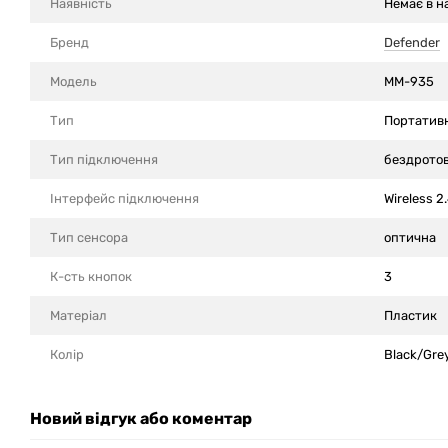
Наявність
Немає в н
Бренд
Defender
Модель
MM-935
Тип
Портатив
Тип підключення
бездрото
Інтерфейс підключення
Wireless 2
Тип сенсора
оптична
К-сть кнопок
3
Матеріал
Пластик
Колір
Black/Gre
Новий відгук або коментар