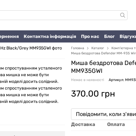
вернення
Контактна інформація
Про нас
Блог
Відгук
Головна
Каталог
Комп'ютерна т
Миша бездротова Defender MM-935 Wire
Миша бездротова Defe
ним спростуванням усталеного
MM935GWI
това мишка не може бути
Немає в наявності
Артикул: MM93
ній моделі досить солідний.
ним спростуванням усталеного
370.00 грн
това мишка не може бути
ній моделі досить солідний.
Повідомити, коли з'яв
Доставка
Оплата