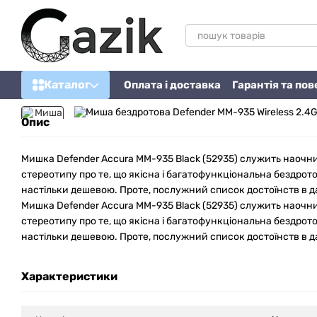
Перейти до основного контенту
Каталог
Оплата і доставка
Гарантія та по
Опис
Мишка Defender Accura MM-935 Black (52935) служить наоч
стереотипу про те, що якісна і багатофункціональна бездро
настільки дешевою. Проте, послужний список достоїнств в да
Мишка Defender Accura MM-935 Black (52935) служить наоч
стереотипу про те, що якісна і багатофункціональна бездро
настільки дешевою. Проте, послужний список достоїнств в да
Характеристики