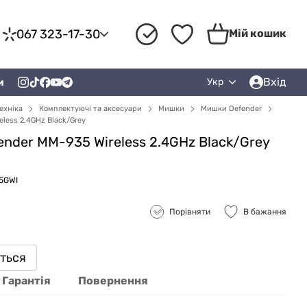
067 323-17-30
Мій кошик
Вхід
и
Укр
ехніка
Комплектуючі та аксесуари
Мишки
Мишки Defender
less 2.4GHz Black/Grey
nder MM-935 Wireless 2.4GHz Black/Grey
5GWI
Порівняти
В бажання
иться
Гарантія
Повернення