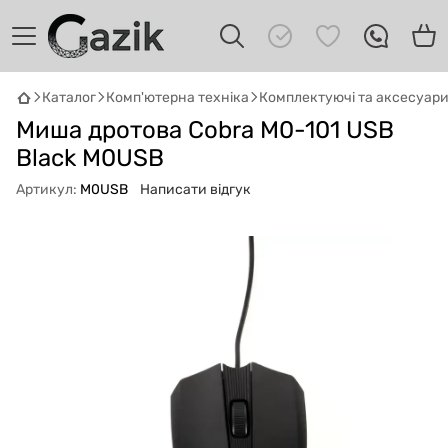
Каталог
Комп'ютерна техніка
Комплектуючі та аксесуар
GAZIK
AI
Миша дротова Cobra M0-101 USB
Онлайн · пошук техніки
Black M0USB
Привіт! 👋 Я Gazik AI — допоможу
Артикул:
M0USB
Написати відгук
підібрати вживану комп'ютерну техніку.
Що шукаєш?