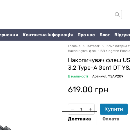
вернення
Контактна інформація
Про нас
Блог
Відгук
Головна
Каталог
Комп'ютерна т
Накопичувач флеш USB Kingston Exodia 
Накопичувач флеш USB
3.2 Type-A Gen1 DT Y
В наявності
Артикул: YSAP209
619.00 грн
Купити
Доставка
Оплата