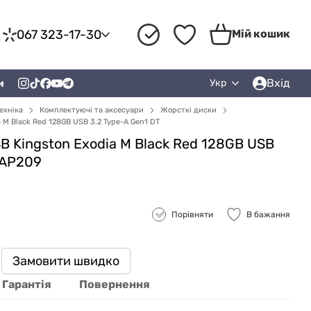
067 323-17-30
Мій кошик
Вхід
и
Укр
ехніка
Комплектуючі та аксесуари
Жорсткі диски
M Black Red 128GB USB 3.2 Type-A Gen1 DT
 Kingston Exodia M Black Red 128GB USB
SAP209
Порівняти
В бажання
Замовити швидко
Гарантія
Повернення