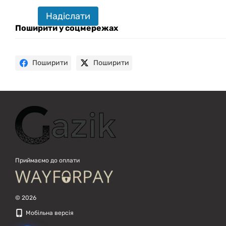
Привіт! 👋 Я Gazik AI — допоможу
Надіслати
підібрати вживану комп'ютерну
техніку. Що шукаєш?
Поширити у соцмережах
Поширити
Поширити
Приймаємо до оплати
© 2026
Мобільна версія