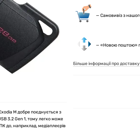
— С
амовивіз з нашо
— «Новою поштою» по
Більше інформації про доставку
xodia M добре поєднується з
B 3.2 Gen 1, тому легко може
ПК до, наприклад, медіаплеєрів