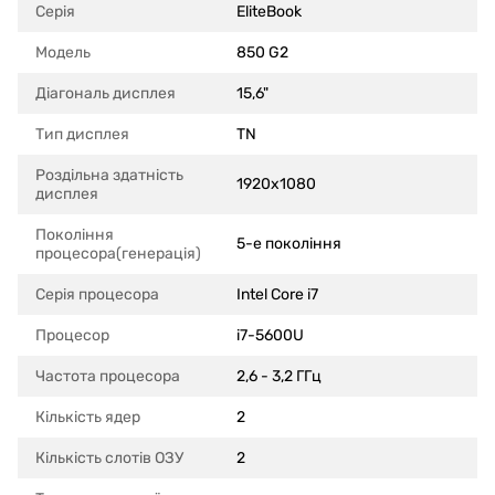
Серія
EliteBook
Модель
850 G2
Діагональ дисплея
15,6"
Тип дисплея
TN
Роздільна здатність
1920x1080
дисплея
Покоління
5-е покоління
процесора(генерація)
Серія процесора
Intel Core i7
Процесор
i7-5600U
Частота процесора
2,6 - 3,2 ГГц
Кількість ядер
2
Кількість слотів ОЗУ
2