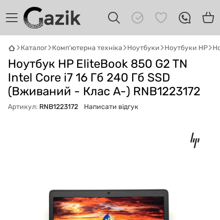
Каталог
Комп'ютерна техніка
Ноутбуки
Ноутбуки HP
Но
Ноутбук HP EliteBook 850 G2 TN
GAZIK
AI
Онлайн · пошук техніки
Intel Core i7 16 Гб 240 Гб SSD
(Вживаний - Клас A-) RNB1223172
Привіт! 👋 Я Gazik AI — допоможу
Артикул:
RNB1223172
Написати відгук
підібрати вживану комп'ютерну техніку.
Що шукаєш?