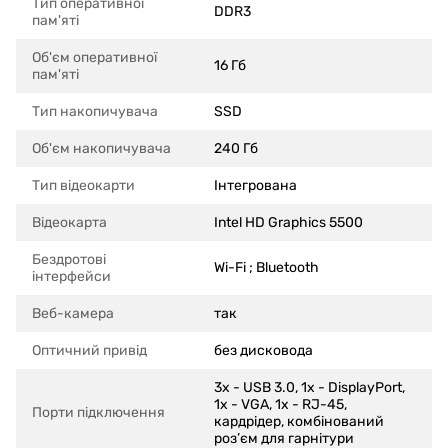
Тип оперативної
DDR3
пам'яті
Об'єм оперативної
16 Гб
пам'яті
Тип накопичувача
SSD
Об'єм накопичувача
240 Гб
Тип відеокарти
Інтегрована
Відеокарта
Intel HD Graphics 5500
Бездротові
Wi-Fi ; Bluetooth
інтерфейси
Веб-камера
так
Оптичний привід
без дисковода
3x - USB 3.0, 1x - DisplayPort,
1x - VGA, 1х - RJ-45,
Порти підключення
кардрідер, комбінований
роз’єм для гарнітури