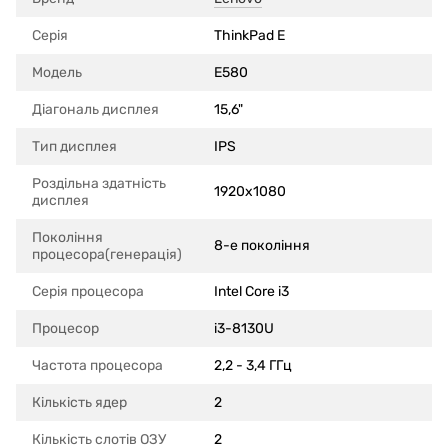
Серія
ThinkPad E
Модель
E580
Діагональ дисплея
15,6"
Тип дисплея
IPS
Роздільна здатність
1920x1080
дисплея
Покоління
8-е покоління
процесора(генерація)
Серія процесора
Intel Core i3
Процесор
i3-8130U
Частота процесора
2,2 - 3,4 ГГц
Кількість ядер
2
Кількість слотів ОЗУ
2