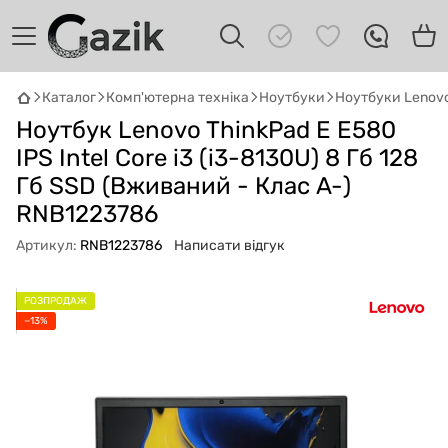
Каталог
Комп'ютерна техніка
Ноутбуки
Ноутбуки Lenov
Ноутбук Lenovo ThinkPad E E580
GAZIK
AI
Онлайн · пошук техніки
IPS Intel Core i3 (i3-8130U) 8 Гб 128
Гб SSD (Вживаний - Клас A-)
Привіт! 👋 Я Gazik AI — допоможу
RNB1223786
підібрати вживану комп'ютерну техніку.
Що шукаєш?
Артикул:
RNB1223786
Написати відгук
РОЗПРОДАЖ
−13%