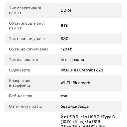
Тип оперативної
DDR4
пам'яті
Об'єм оперативної
8 Гб
пам'яті
Тип накопичувача
SSD
Об'єм накопичувача
128 Гб
Тип відеокарти
Інтегрована
Відеокарта
Intel UHD Graphics 620
Бездротові
Wi-Fi ; Bluetooth
інтерфейси
Веб-камера
так
Оптичний привід
без дисковода
2 x USB 3.1/1 х USB 3.1 Type C
(10 Гбіт/сек)/1 x USB
2.0/HDMI/LAN (RJ-45)/