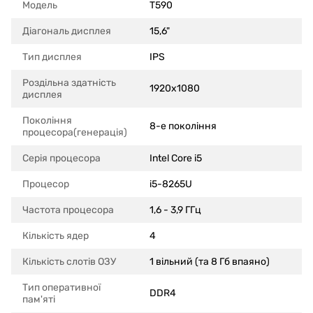
Модель
T590
Діагональ дисплея
15,6"
Тип дисплея
IPS
Роздільна здатність
1920x1080
дисплея
Покоління
8-е покоління
процесора(генерація)
Серія процесора
Intel Core i5
Процесор
i5-8265U
Частота процесора
1,6 - 3,9 ГГц
Кількість ядер
4
Кількість слотів ОЗУ
1 вільний (та 8 Гб впаяно)
Тип оперативної
DDR4
пам'яті