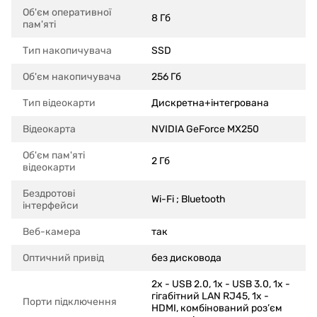
Об'єм оперативної
8 Гб
пам'яті
Тип накопичувача
SSD
Об'єм накопичувача
256 Гб
Тип відеокарти
Дискретна+інтегрована
Відеокарта
NVIDIA GeForce MX250
Об'єм пам'яті
2 Гб
відеокарти
Бездротові
Wi-Fi ; Bluetooth
інтерфейси
Веб-камера
так
Оптичний привід
без дисковода
2x - USB 2.0, 1x - USB 3.0, 1x -
гігабітний LAN RJ45, 1x -
Порти підключення
HDMI, комбінований роз’єм