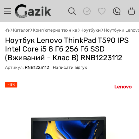
Каталог
Комп'ютерна техніка
Ноутбуки
Ноутбуки Lenov
Ноутбук Lenovo ThinkPad T590 IPS
GAZIK
AI
Онлайн · пошук техніки
Intel Core i5 8 Гб 256 Гб SSD
(Вживаний - Клас B) RNB1223112
Привіт! 👋 Я Gazik AI — допоможу
Артикул:
RNB1223112
Написати відгук
підібрати вживану комп'ютерну техніку.
Що шукаєш?
−13%