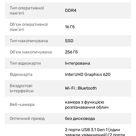
Тип оперативної
DDR4
пам'яті
Об'єм оперативної
16 Гб
пам'яті
Тип накопичувача
SSD
Об'єм накопичувача
256 Гб
Тип відеокарти
Інтегрована
Відеокарта
Intel UHD Graphics 620
Бездротові
Wi-Fi ; Bluetooth
інтерфейси
камера з функцією
Веб-камера
розпізнавання облич
Оптичний привід
без дисковода
2 порти USB 3.1 Gen 1 (один
завжди увімкнений)/2 порти