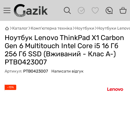
Каталог
Комп'ютерна техніка
Ноутбуки
Ноутбуки Lenov
Ноутбук Lenovo ThinkPad X1 Carbon
GAZIK
AI
Онлайн · пошук техніки
Gen 6 Multitouch Intel Core i5 16 Гб
256 Гб SSD (Вживаний - Клас A-)
Привіт! 👋 Я Gazik AI — допоможу
PTB0423007
підібрати вживану комп'ютерну техніку.
Що шукаєш?
Артикул:
PTB0423007
Написати відгук
−13%