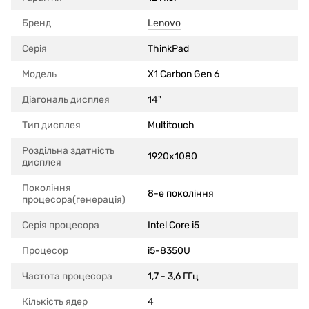
Бренд
Lenovo
Серія
ThinkPad
Модель
X1 Carbon Gen 6
Діагональ дисплея
14"
Тип дисплея
Multitouch
Роздільна здатність
1920x1080
дисплея
Покоління
8-е покоління
процесора(генерація)
Серія процесора
Intel Core i5
Процесор
i5-8350U
Частота процесора
1,7 - 3,6 ГГц
Кількість ядер
4