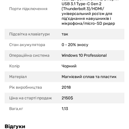
USB 3.1 Type-C Gen 2
Порти підключення
(Thunderbolt 3)/HDMI/
універсальний роз’єм для
під’єднання навушників і
мікрофона/micro-SD ридер
Підсвітка клавіатури
так
Стан акумулятора
0 - 20% зносу
Операційна система
Windows 10 Professional
Колір
Чорний
Матеріал
Магнієвий сплав та пластик
Рік виробництва
2018
Ціна на старті продаж
2150$
Вага,кг
1,13
Відгуки