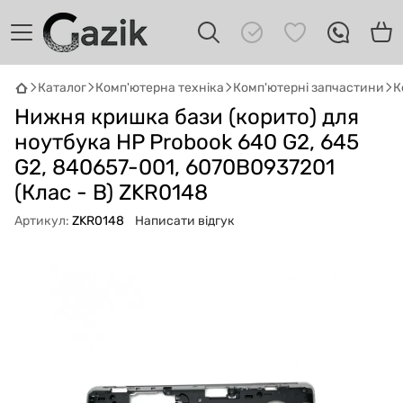
Каталог
Комп'ютерна техніка
Комп'ютерні запчастини
К
GAZIK
AI
Нижня кришка бази (корито) для
Онлайн · пошук техніки
ноутбука HP Probook 640 G2, 645
G2, 840657-001, 6070B0937201
Привіт! 👋 Я Gazik AI — допоможу
підібрати вживану комп'ютерну техніку.
(Клас - B) ZKR0148
Що шукаєш?
Артикул:
ZKR0148
Написати відгук