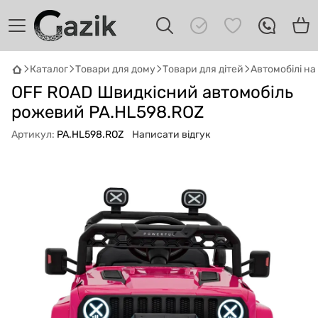
Каталог
Товари для дому
Товари для дітей
Автомобілі н
GAZIK
AI
OFF ROAD Швидкісний автомобіль
Онлайн · пошук техніки
рожевий PA.HL598.ROZ
Артикул:
PA.HL598.ROZ
Написати відгук
Привіт! 👋 Я Gazik AI — допоможу
підібрати вживану комп'ютерну техніку.
Що шукаєш?