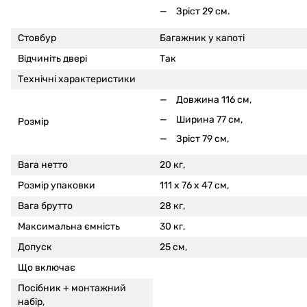
Зріст 29 см.
Стовбур
Багажник у капоті
Відчиніть двері
Так
Технічні характеристики
Довжина 116 см,
Ширина 77 см,
Розмір
Зріст 79 см,
Вага нетто
20 кг,
Розмір упаковки
111 x 76 x 47 см,
Вага брутто
28 кг,
Максимальна ємність
30 кг,
Допуск
25 см,
Що включає
Посібник + монтажний
набір,